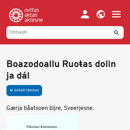
Skip
to
main
content
Boazodoallu Ruoŧas dolin
ja dál
Goltelh tekstem
volume_up
Gærja båatsoen bïjre, Sveerjesne.