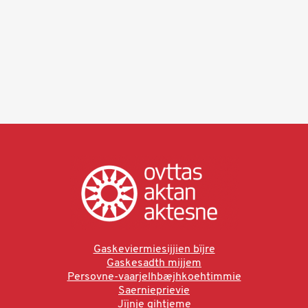
Gaskeviermiesijjien bïjre
Gaskesadth mijjem
Persovne-vaarjelhbæjhkoehtimmie
Saernieprievie
Jïjnje gihtjeme