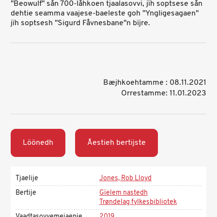
"Beowulf" sån 700-låhkoen tjaalasovvi, jïh soptsese sån
dehtie seamma vaajese-baeleste goh "Yngligesagaen"
jïh soptsesh "Sigurd Fåvnesbane"n bïjre.
Bæjhkoehtamme : 08.11.2021
Orrestamme: 11.01.2023
Löönedh
Åestieh bertijste
Tjaelije
Jones, Rob Lloyd
Bertije
Gïelem nastedh
Trøndelag fylkesbibliotek
Vaadtasovvemejaepie
2019