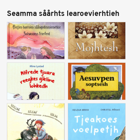
Seamma såårhts learoevierhtieh