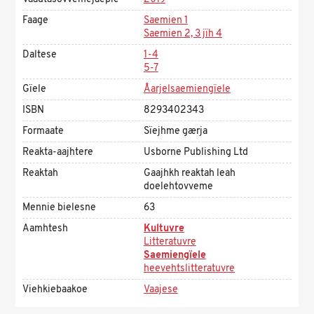
Faage
Saemien 1
Saemien 2, 3 jïh 4
Daltese
1-4
5-7
Gïele
Åarjelsaemiengïele
ISBN
8293402343
Formaate
Sïejhme gærja
Reakta-aajhtere
Usborne Publishing Ltd
Reaktah
Gaajhkh reaktah leah
doelehtovveme
Mennie bielesne
63
Aamhtesh
Kultuvre
Litteratuvre
Saemiengïele
heevehtslitteratuvre
Viehkiebaakoe
Vaajese