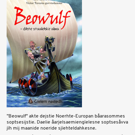
"Beowulf" akte dejstie Noerhte-Europan båarasommes
soptsesijstie. Daelie åarjelsaemiengïelesne soptsesåvva
jïh mij maanide noeride sjïehteldahkesne.