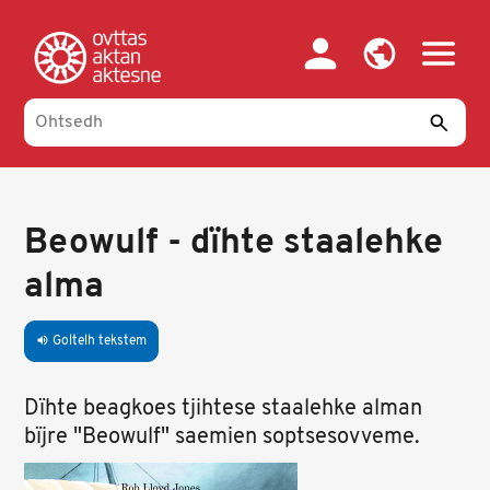
Skip
to
main
content
Beowulf - dïhte staalehke
alma
Goltelh tekstem
volume_up
Dïhte beagkoes tjihtese staalehke alman
bïjre "Beowulf" saemien soptsesovveme.