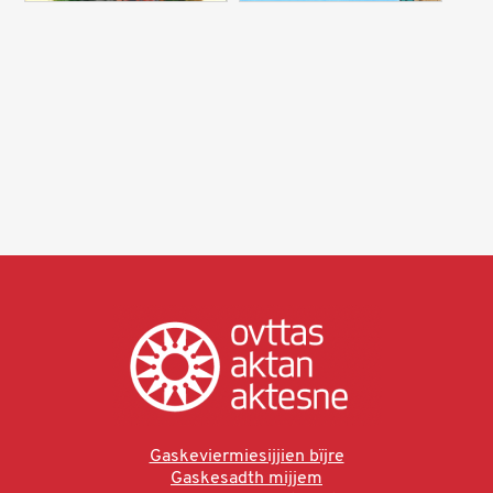
Gaskeviermiesijjien bïjre
Gaskesadth mijjem