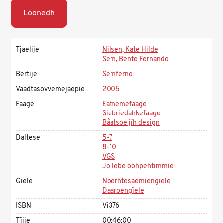
Löönedh
Tjaelije
Nilsen, Kate Hilde
Sem, Bente Fernando
Bertije
Semferno
Vaadtasovvemejaepie
2005
Faage
Eatnemefaage
Siebriedahkefaage
Båatsoe jïh design
Daltese
5-7
8-10
VGS
Jollebe ööhpehtimmie
Gïele
Noerhtesaemiengïele
Daaroengïele
ISBN
Vi376
Tïjje
00:46:00