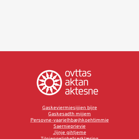
Gaskeviermiesijjien bïjre
Gaskesadth mijjem
Persovne-vaarjelhbæjhkoehtimmie
Saernieprievie
Jïjnje gihtjeme