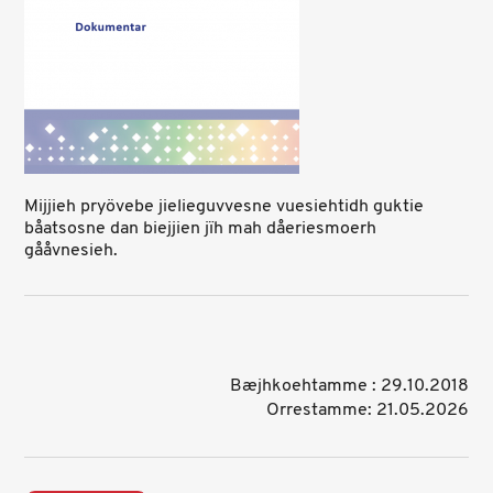
Mijjieh pryövebe jielieguvvesne vuesiehtidh guktie
båatsosne dan biejjien jïh mah dåeriesmoerh
gååvnesieh.
Bæjhkoehtamme : 29.10.2018
Orrestamme: 21.05.2026