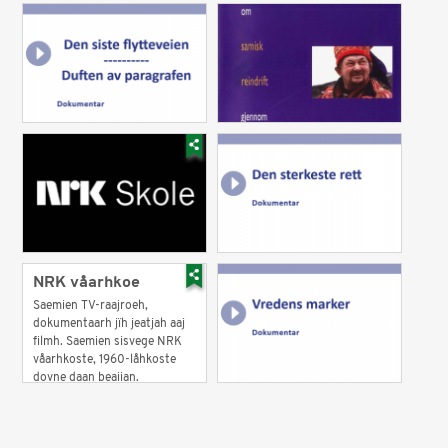
NRK våarhkoe
Saemien TV-raajroeh,
dokumentaarh jïh jeatjah aaj
filmh. Saemien sisvege NRK
våarhkoste, 1960-låhkoste
dovne daan beajjan.