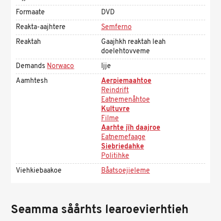
Formaate
DVD
Reakta-aajhtere
Semferno
Reaktah
Gaajhkh reaktah leah
doelehtovveme
Demands
Norwaco
Ijje
Aamhtesh
Aerpiemaahtoe
Reindrift
Eatnemenåhtoe
Kultuvre
Filme
Aarhte jïh daajroe
Eatnemefaage
Siebriedahke
Politihke
Viehkiebaakoe
Båatsoejieleme
Seamma såårhts learoevierhtieh