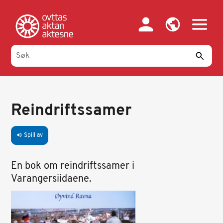
Hopp
til
hovedinnhold
Reindriftssamer
Spill av
volume_up
En bok om reindriftssamer i
Varangersiidaene.