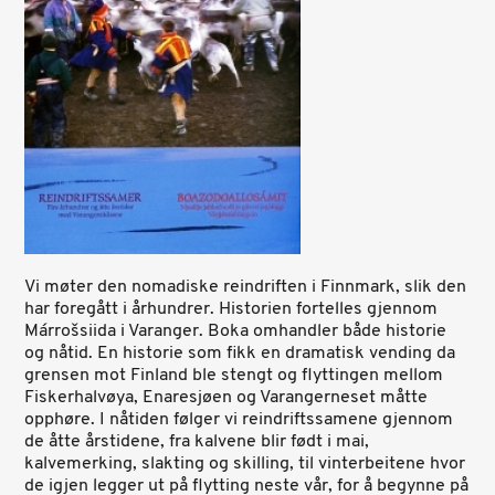
Vi møter den nomadiske reindriften i Finnmark, slik den
har foregått i århundrer. Historien fortelles gjennom
Márrošsiida i Varanger. Boka omhandler både historie
og nåtid. En historie som fikk en dramatisk vending da
grensen mot Finland ble stengt og flyttingen mellom
Fiskerhalvøya, Enaresjøen og Varangerneset måtte
opphøre. I nåtiden følger vi reindriftssamene gjennom
de åtte årstidene, fra kalvene blir født i mai,
kalvemerking, slakting og skilling, til vinterbeitene hvor
de igjen legger ut på flytting neste vår, for å begynne på