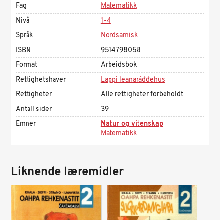
Fag
Matematikk
Nivå
1-4
Språk
Nordsamisk
ISBN
9514798058
Format
Arbeidsbok
Rettighetshaver
Lappi leanaráđđehus
Rettigheter
Alle rettigheter forbeholdt
Antall sider
39
Emner
Natur og vitenskap
Matematikk
Liknende læremidler