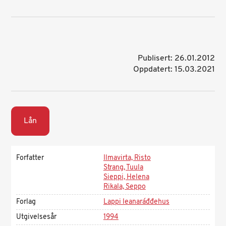
Publisert: 26.01.2012
Oppdatert: 15.03.2021
Lån
Forfatter
Ilmavirta, Risto
Strang, Tuula
Sieppi, Helena
Rikala, Seppo
Forlag
Lappi leanaráđđehus
Utgivelsesår
1994