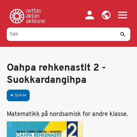
Hopp
til
hovedinnhold
Oahpa rehkenastit 2 -
Suokkardangihpa
Spill av
volume_up
Matematikk på nordsamisk for andre klasse.