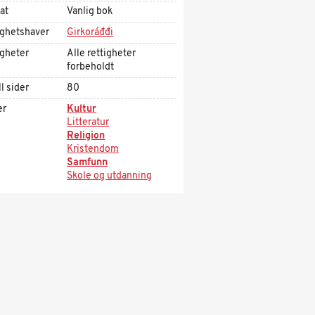
at
Vanlig bok
ighetshaver
Girkoráđđi
igheter
Alle rettigheter
forbeholdt
l sider
80
er
Kultur
Litteratur
Religion
Kristendom
Samfunn
Skole og utdanning