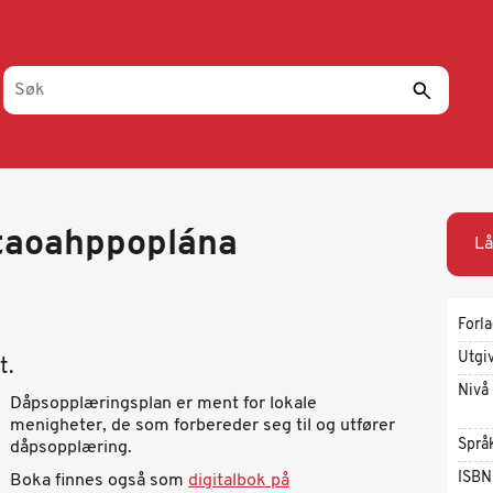
staoahppoplána
Lå
Forl
Utgi
t.
Nivå
Dåpsopplæringsplan er ment for lokale
menigheter, de som forbereder seg til og utfører
Språ
dåpsopplæring.
ISBN
Boka finnes også som
digitalbok på