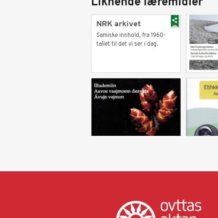
Liknende læremidler
NRK arkivet
Samiske innhold, fra 1960-
tallet til det vi ser i dag.