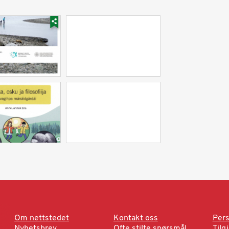
Om nettstedet
Kontakt oss
Pers
Nyhetsbrev
Ofte stilte spørsmål
Tilg