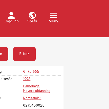
Logg inn
Språk
Meny
n
E-bok
ag
Girkoráđđi
velsesår
1992
Barnehage
Høyere utdanning
k
Nordsamisk
8275450020