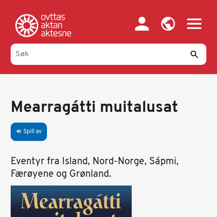
Hopp
til
hovedinnhold
Mearragátti muitalusat
Spill av
volume_up
Eventyr fra Island, Nord-Norge, Sápmi,
Færøyene og Grønland.