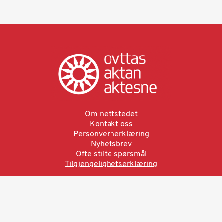
Om nettstedet
Kontakt oss
Personvernerklæring
Nyhetsbrev
Ofte stilte spørsmål
Tilgjengelighetserklæring
Ved å bruke denne siden aksepterer du brukervilkårne.
Les vår personvernerklæring
Ovttas | Aktan | Aktesne
Sámi allaskuvla, Hánnoluohkká 45
OK