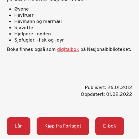
på havet. Boka har følgende temaer:
Øyene
Havfruer
Havmann og marmæl
Sjøvette
Hjelpere i nøden
Sjøfugler, -fisk og -dyr
Boka finnes også som
digitalbok
på Nasjonalbiblioteket.
Publisert: 26.01.2012
Oppdatert: 01.02.2022
Lån
Kjøp fra Forlaget
E-bok