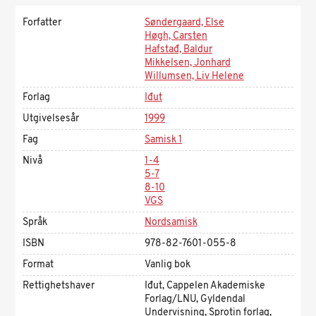
Forfatter
Søndergaard, Else
Høgh, Carsten
Hafstađ, Baldur
Mikkelsen, Jonhard
Willumsen, Liv Helene
Forlag
Iđut
Utgivelsesår
1999
Fag
Samisk 1
Nivå
1-4
5-7
8-10
VGS
Språk
Nordsamisk
ISBN
978-82-7601-055-8
Format
Vanlig bok
Rettighetshaver
Iđut, Cappelen Akademiske
Forlag/LNU, Gyldendal
Undervisning, Sprotin forlag,