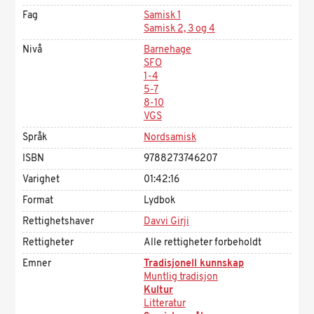
Fag
Samisk 1
Samisk 2, 3 og 4
Nivå
Barnehage
SFO
1-4
5-7
8-10
VGS
Språk
Nordsamisk
ISBN
9788273746207
Varighet
01:42:16
Format
Lydbok
Rettighetshaver
Davvi Girji
Rettigheter
Alle rettigheter forbeholdt
Emner
Tradisjonell kunnskap
Muntlig tradisjon
Kultur
Litteratur