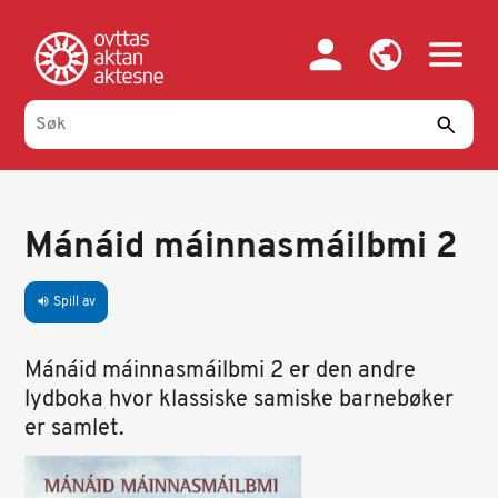
Hopp
til
hovedinnhold
Mánáid máinnasmáilbmi 2
Spill av
volume_up
Mánáid máinnasmáilbmi 2 er den andre
lydboka hvor klassiske samiske barnebøker
er samlet.