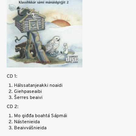
CD 1:
Hálssatanjeakki noaidi
Giehpaseaibi
Šerres beaivi
CD 2:
Mo giđđa boahtá Sápmái
Nástenieida
Beaivvášnieida