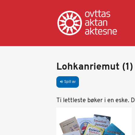
Hopp
til
hovedinnhold
Lohkanriemut (1)
Spill av
volume_up
Ti lettleste bøker i en eske. 