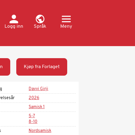
Logg inn
Språk
Meny
n
Kjøp fra Forlaget
ag
Davvi Girji
velsesår
2026
Samisk 1
5-7
8-10
k
Nordsamisk