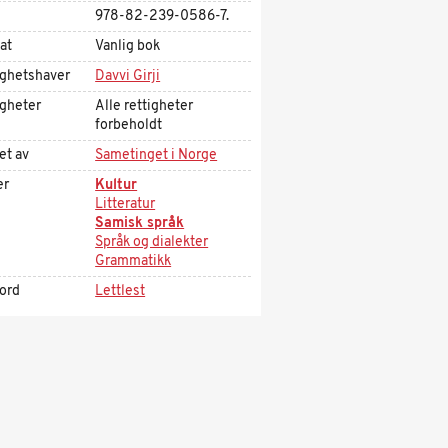
978-82-239-0586-7.
at
Vanlig bok
ighetshaver
Davvi Girji
igheter
Alle rettigheter
forbeholdt
et av
Sametinget i Norge
er
Kultur
Litteratur
Samisk språk
Språk og dialekter
Grammatikk
kord
Lettlest