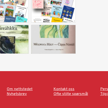
Om nettstedet
Kontakt oss
Pers
Nyhetsbrev
Ofte stilte spørsmål
Tilg