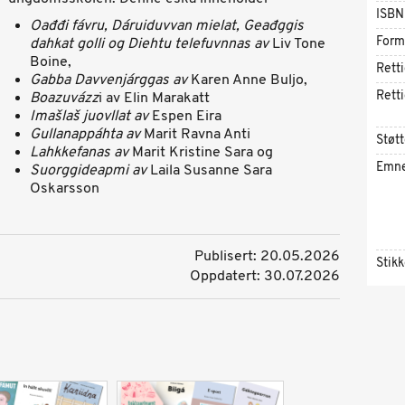
ISBN
Oađđi fávru, Dáruiduvvan mielat, Geađggis
Form
dahkat golli og Diehtu telefuvnnas av
Liv Tone
Boine,
Rett
Gabba Davvenjárggas av
Karen Anne Buljo,
Rett
Boazuvázz
i av Elin Marakatt
Imašlaš juovllat av
Espen Eira
Gullanappáhta av
Marit Ravna Anti
Støtt
Lahkkefanas av
Marit Kristine Sara og
Emn
Suorggideapmi av
Laila Susanne Sara
Oskarsson
Publisert: 20.05.2026
Stik
Oppdatert: 30.07.2026