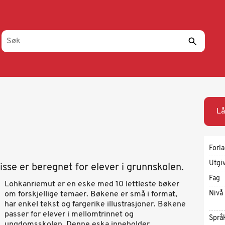
Lå
Forl
Utgi
Disse er beregnet for elever i grunnskolen.
Fag
Lohkanriemut er en eske med 10 lettleste bøker
Nivå
om forskjellige temaer. Bøkene er små i format,
har enkel tekst og fargerike illustrasjoner. Bøkene
passer for elever i mellomtrinnet og
Språ
ungdomsskolen. Denne eska inneholder