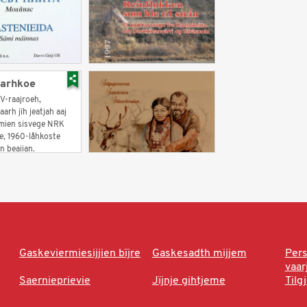
arhkoe
V-raajroeh,
rh jïh jeatjah aaj
emien sisvege NRK
e, 1960-låhkoste
n beajjan.
Gaskeviermiesijjien bïjre
Gaskesadth mijjem
Per
vaa
Saernieprievie
Jïjnje gihtjeme
Tilg