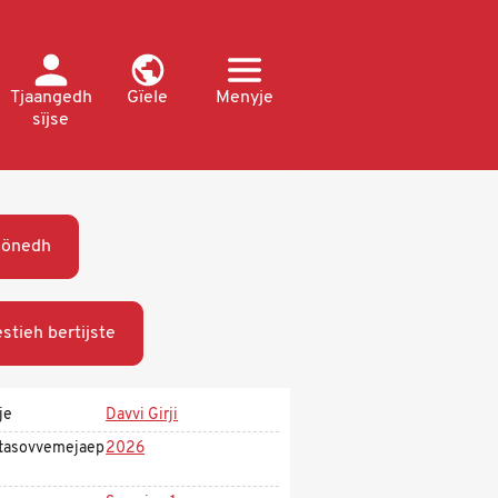
Tjaangedh
Gïele
Menyje
sïjse
öönedh
stieh bertijste
je
Davvi Girji
tasovvemejaep
2026