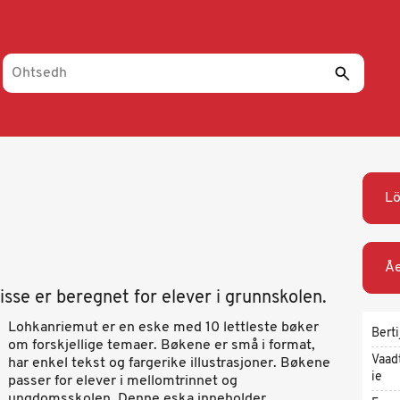
L
Åe
Disse er beregnet for elever i grunnskolen.
Lohkanriemut er en eske med 10 lettleste bøker
Berti
om forskjellige temaer. Bøkene er små i format,
Vaad
har enkel tekst og fargerike illustrasjoner. Bøkene
ie
passer for elever i mellomtrinnet og
ungdomsskolen. Denne eska inneholder