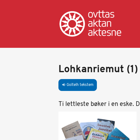
Skip
to
main
content
Lohkanriemut (1)
Goltelh tekstem
volume_up
Ti lettleste bøker i en eske. 