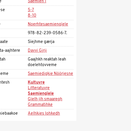
e
Saemien 1
ese
5-7
8-10
e
Noerhtesaemiengïele
978-82-239-0586-7.
aate
Sïejhme gærja
ta-aajhtere
Davvi Girji
tah
Gaajhkh reaktah leah
doelehtovveme
jeme
Saemiedigkie Nöörjesne
htesh
Kultuvre
Litteratuvre
Saemiengïele
Gïelh jïh smaaregh
Grammatihke
kiebaakoe
Aelhkies lohkedh