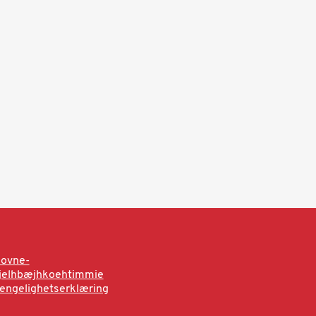
sovne-
rjelhbæjhkoehtimmie
jengelighetserklæring