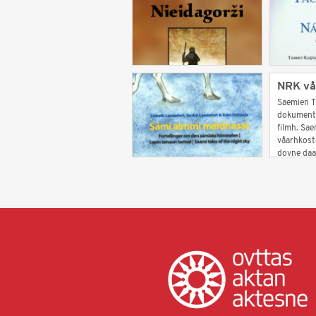
NRK vå
Saemien T
dokumentaa
filmh. Sa
våarhkost
dovne daa