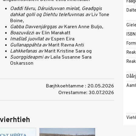
Faag
Oađđi fávru, Dáruiduvvan mielat, Geađggis
Dalt
dahkat golli og Diehtu telefuvnnas av
Liv Tone
Boine,
Gïel
Gabba Davvenjárggas av
Karen Anne Buljo,
Boazuvázz
i av Elin Marakatt
ISBN
Imašlaš juovllat av
Espen Eira
Form
Gullanappáhta av
Marit Ravna Anti
Lahkkefanas av
Marit Kristine Sara og
Reak
Suorggideapmi av
Laila Susanne Sara
Reak
Oskarsson
Dåår
Aam
Bæjhkoehtamme : 20.05.2026
Orrestamme: 30.07.2026
Vieh
vierhtieh