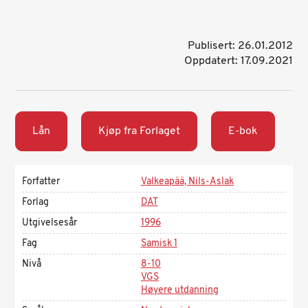
Publisert: 26.01.2012
Oppdatert: 17.09.2021
Lån
Kjøp fra Forlaget
E-bok
Forfatter
Valkeapää, Nils-Aslak
Forlag
DAT
Utgivelsesår
1996
Fag
Samisk 1
Nivå
8-10
VGS
Høyere utdanning