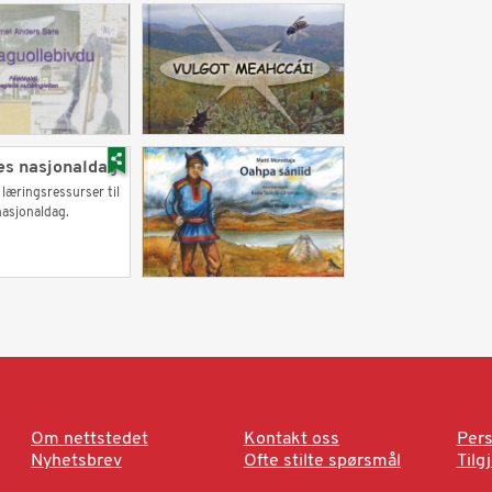
s nasjonaldag
 læringsressurser til
asjonaldag.
Om nettstedet
Kontakt oss
Pers
Nyhetsbrev
Ofte stilte spørsmål
Tilg