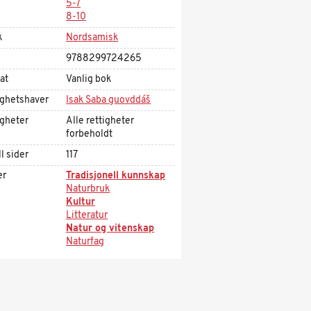
5-7
8-10
k
Nordsamisk
9788299724265
at
Vanlig bok
ighetshaver
Isak Saba guovddáš
igheter
Alle rettigheter
forbeholdt
l sider
117
er
Tradisjonell kunnskap
Naturbruk
Kultur
Litteratur
Natur og vitenskap
Naturfag