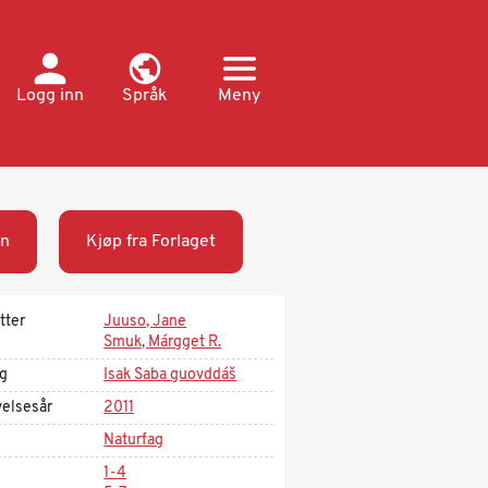
Logg inn
Språk
Meny
n
Kjøp fra Forlaget
tter
Juuso, Jane
Smuk, Márgget R.
ag
Isak Saba guovddáš
velsesår
2011
Naturfag
1-4