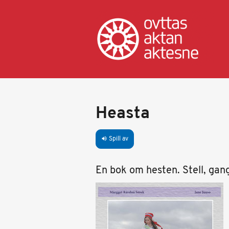
Hopp
til
hovedinnhold
Heasta
Spill av
volume_up
En bok om hesten. Stell, gan