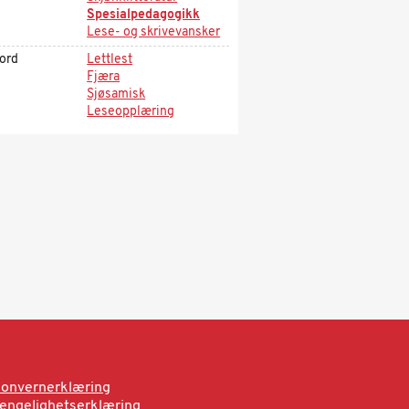
Spesialpedagogikk
Lese- og skrivevansker
kord
Lettlest
Fjæra
Sjøsamisk
Leseopplæring
onvernerklæring
jengelighetserklæring