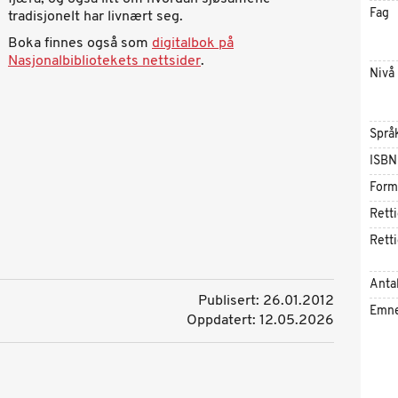
Fag
tradisjonelt har livnært seg.
Boka finnes også som
digitalbok på
Nasjonalbibliotekets nettsider
.
Nivå
Språ
ISBN
Form
Rett
Rett
Antal
Publisert: 26.01.2012
Emn
Oppdatert: 12.05.2026