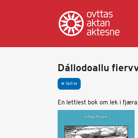
Hopp
til
hovedinnhold
Dállodoallu fierv
Spill av
volume_up
En lettlest bok om lek i fjæra