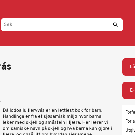
vás
Lå
E-
.
Dállodoallu fiervvás er en lettlest bok for barn.
Forfa
Handlinga er fra et sjøsamisk miljø hvor barna
Forl
leker med skjell og småstein i fjæra. Her lærer vi
om samiske navn på skjell og hva barna kan gjøre i
Utgi
fjæra, og også litt om hvordan sjøsamene