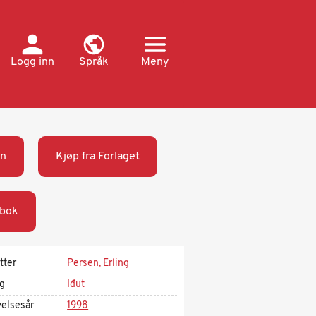
Logg inn
Språk
Meny
n
Kjøp fra Forlaget
bok
tter
Persen, Erling
ag
Iđut
velsesår
1998