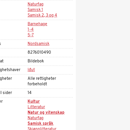
Naturfag
Samisk 1
Samisk 2, 3 og 4
Barnehage
1-4
5-7
k
Nordsamisk
8276010490
at
Bildebok
ighetshaver
Iđut
igheter
Alle rettigheter
forbeholdt
l sider
14
er
Kultur
Litteratur
Natur og vitenskap
Naturfag
Samisk språk
Skjønnlitteratur