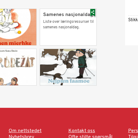
Samenes nasjonaldag
Stik
Liste over læringsressurser til
samenes nasjonaldag.
Om nettstedet
Kontakt oss
Pers
Nyhetsbrev
Ofte stilte spørsmål
Tilg