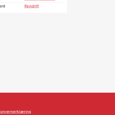
kord
Reindrift
onvernerklæring