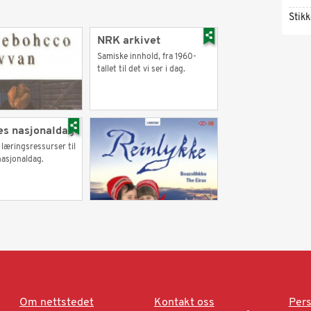
Stik
NRK arkivet
Samiske innhold, fra 1960-
tallet til det vi ser i dag.
s nasjonaldag
 læringsressurser til
asjonaldag.
Om nettstedet
Kontakt oss
Pers