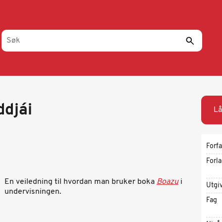
djái
Lå
Forfa
Forl
En veiledning til hvordan man bruker boka
Boazu
i
Utgi
undervisningen.
Fag