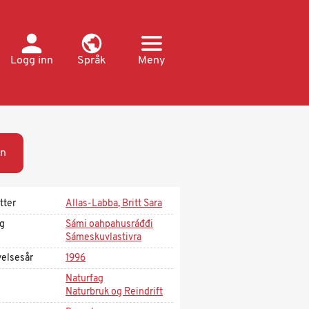
Logg inn
Språk
Meny
n
tter
Allas-Labba, Britt Sara
ag
Sámi oahpahusráđđi
Sámeskuvlastivra
velsesår
1996
Naturfag
Naturbruk og Reindrift