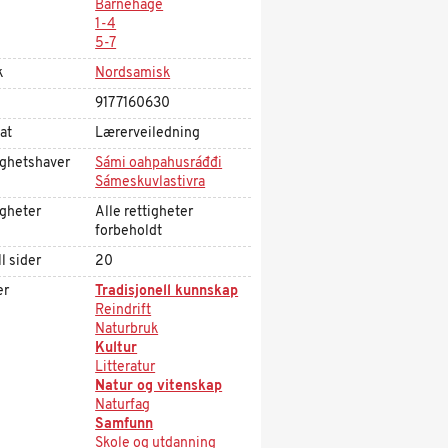
Barnehage
1-4
5-7
k
Nordsamisk
9177160630
at
Lærerveiledning
ighetshaver
Sámi oahpahusráđđi
Sámeskuvlastivra
igheter
Alle rettigheter
forbeholdt
l sider
20
er
Tradisjonell kunnskap
Reindrift
Naturbruk
Kultur
Litteratur
Natur og vitenskap
Naturfag
Samfunn
Skole og utdanning