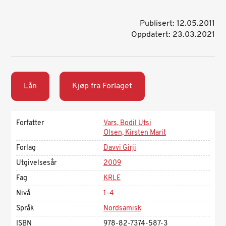
Publisert: 12.05.2011
Oppdatert: 23.03.2021
Lån
Kjøp fra Forlaget
Forfatter
Vars, Bodil Utsi
Olsen, Kirsten Marit
Forlag
Davvi Girji
Utgivelsesår
2009
Fag
KRLE
Nivå
1-4
Språk
Nordsamisk
ISBN
978-82-7374-587-3