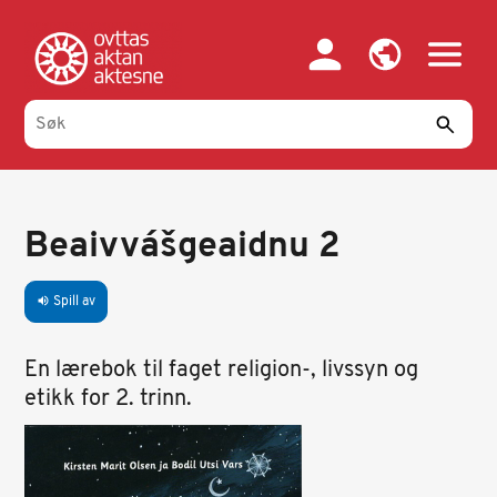
Hopp
til
hovedinnhold
Beaivvášgeaidnu 2
Spill av
volume_up
En lærebok til faget religion-, livssyn og
etikk for 2. trinn.