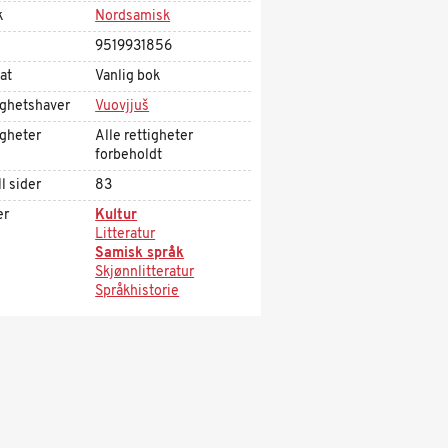
k
Nordsamisk
9519931856
at
Vanlig bok
ighetshaver
Vuovjjuš
igheter
Alle rettigheter
forbeholdt
l sider
83
er
Kultur
Litteratur
Samisk språk
Skjønnlitteratur
Språkhistorie