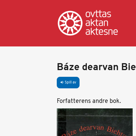
Hopp
til
hovedinnhold
Báze dearvan Bie
Spill av
volume_up
Forfatterens andre bok.