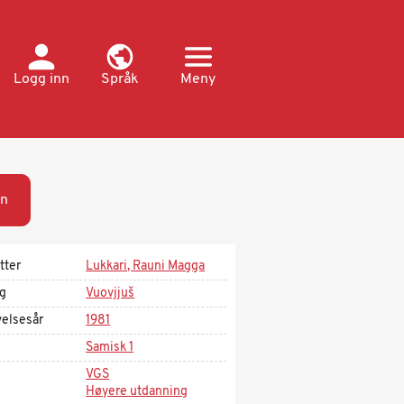
Logg inn
Språk
Meny
n
tter
Lukkari, Rauni Magga
ag
Vuovjjuš
velsesår
1981
Samisk 1
VGS
Høyere utdanning