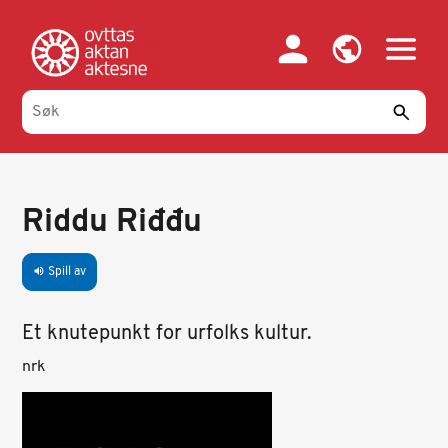
Hopp
til
hovedinnhold
Riddu Riđđu
Spill av
volume_up
Et knutepunkt for urfolks kultur.
E
nrk
m
b
e
d