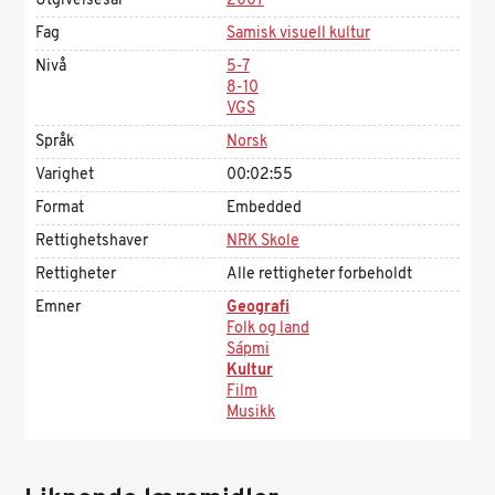
Utgivelsesår
2007
Fag
Samisk visuell kultur
Nivå
5-7
8-10
VGS
Språk
Norsk
Varighet
00:02:55
Format
Embedded
Rettighetshaver
NRK Skole
Rettigheter
Alle rettigheter forbeholdt
Emner
Geografi
Folk og land
Sápmi
Kultur
Film
Musikk