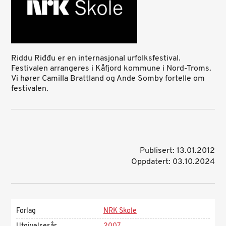
d
e
d
v
i
Riddu Riđđu er en internasjonal urfolksfestival.
d
Festivalen arrangeres i Kåfjord kommune i Nord-Troms.
e
Vi hører Camilla Brattland og Ande Somby fortelle om
o
festivalen.
Publisert: 13.01.2012
Oppdatert: 03.10.2024
Forlag
NRK Skole