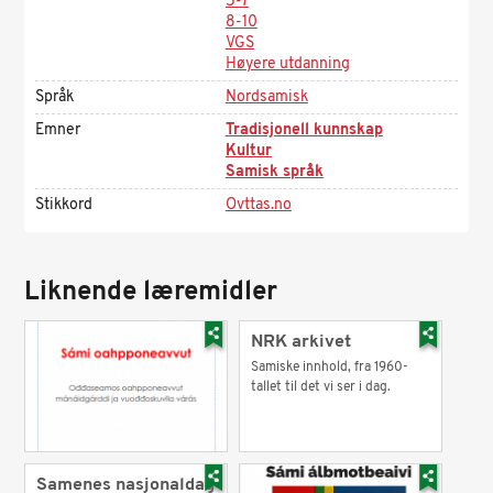
5-7
8-10
VGS
Høyere utdanning
Språk
Nordsamisk
Emner
Tradisjonell kunnskap
Kultur
Samisk språk
Stikkord
Ovttas.no
Liknende læremidler
NRK arkivet
Samiske innhold, fra 1960-
tallet til det vi ser i dag.
Samenes nasjonaldag