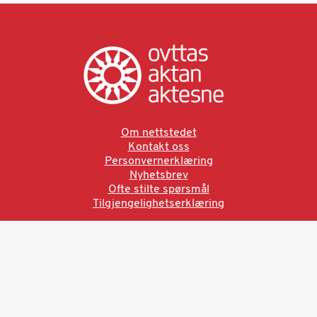
Om nettstedet
Kontakt oss
Personvernerklæring
Nyhetsbrev
Ofte stilte spørsmål
Tilgjengelighetserklæring
Ved å bruke denne siden aksepterer du brukervilkårne.
Les vår personvernerklæring
Ovttas | Aktan | Aktesne
Sámi allaskuvla, Hánnoluohkká 45
OK
N-9520 Guovdageaidnu