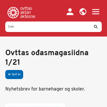
Hopp
til
hovedinnhold
Ovttas ođasmagasiidna
1/21
Spill av
volume_up
Nyhetsbrev for barnehager og skoler.