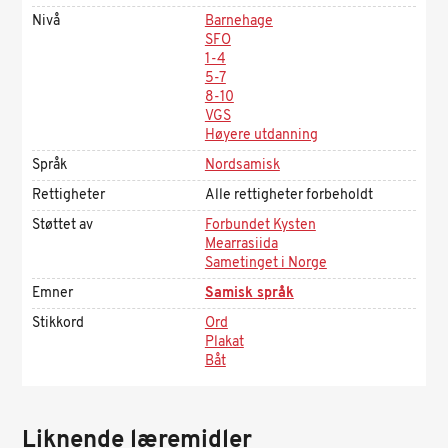
Nivå
Barnehage
SFO
1-4
5-7
8-10
VGS
Høyere utdanning
Språk
Nordsamisk
Rettigheter
Alle rettigheter forbeholdt
Støttet av
Forbundet Kysten
Mearrasiida
Sametinget i Norge
Emner
Samisk språk
Stikkord
Ord
Plakat
Båt
Liknende læremidler