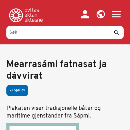
Hopp
til
hovedinnhold
Mearrasámi fatnasat ja
dávvirat
Spill av
volume_up
Plakaten viser tradisjonelle båter og
maritime gjenstander fra Sápmi.