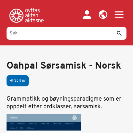
Hopp
til
hovedinnhold
Oahpa! Sørsamisk - Norsk
Spill av
volume_up
Grammatikk og bøyningsparadigme som er
oppdelt etter ordklasser, sørsamisk.