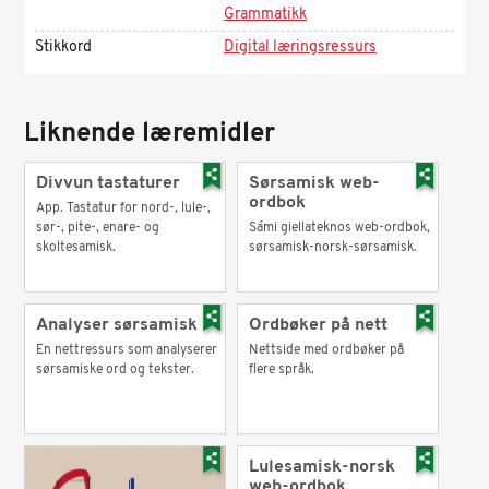
Grammatikk
Stikkord
Digital læringsressurs
Liknende læremidler
Divvun tastaturer
Sørsamisk web-
ordbok
App. Tastatur for nord-, lule-,
sør-, pite-, enare- og
Sámi giellateknos web-ordbok,
skoltesamisk.
sørsamisk-norsk-sørsamisk.
Analyser sørsamisk
Ordbøker på nett
En nettressurs som analyserer
Nettside med ordbøker på
sørsamiske ord og tekster.
flere språk.
Lulesamisk-norsk
web-ordbok