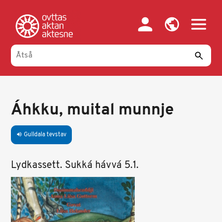
Gahpa
oajvve-
sisadnuj
Áhkku, muital munnje
Gulldala tevstav
volume_up
Lydkassett. Sukká hávvá 5.1.