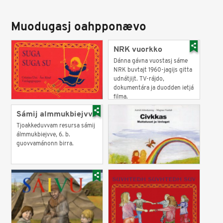
Muodugasj oahpponævo
NRK vuorkko
Dánna gávna vuostasj sáme
NRK buvtajt 1960-jagijs gitta
udnátjijt. TV-rájdo,
dokumentára ja duodden ietjá
filma.
Sámij almmukbiejvve
Tjoakkeduvvam resursa sámij
álmmukbiejvve, 6. b.
guovvamánonn birra.