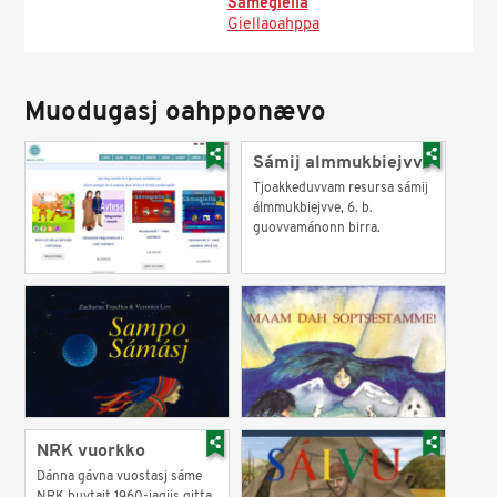
Sámegiella
Giellaoahppa
Muodugasj oahpponævo
Sámij almmukbiejvve
Tjoakkeduvvam resursa sámij
álmmukbiejvve, 6. b.
guovvamánonn birra.
NRK vuorkko
Dánna gávna vuostasj sáme