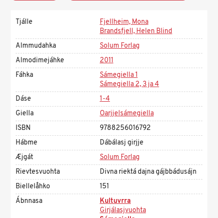
Tjálle
Fjellheim, Mona
Brandsfjell, Helen Blind
Almmudahka
Solum Forlag
Almodimejáhke
2011
Fáhka
Sámegiella 1
Sámegiella 2, 3 ja 4
Dáse
1-4
Giella
Oarjjelsámegiella
ISBN
9788256016792
Hábme
Dábálasj girjje
Æjgát
Solum Forlag
Rievtesvuohta
Divna riektá dajna gájbbádusájn
Biellelåhko
151
Ábnnasa
Kultuvrra
Girjálasjvuohta