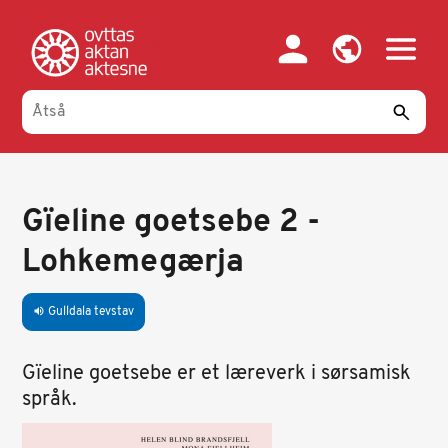
Gahpa
oajvve-
sisadnuj
Gïeline goetsebe 2 -
Lohkemegærja
Gulldala tevstav
volume_up
Gïeline goetsebe er et læreverk i sørsamisk
språk.