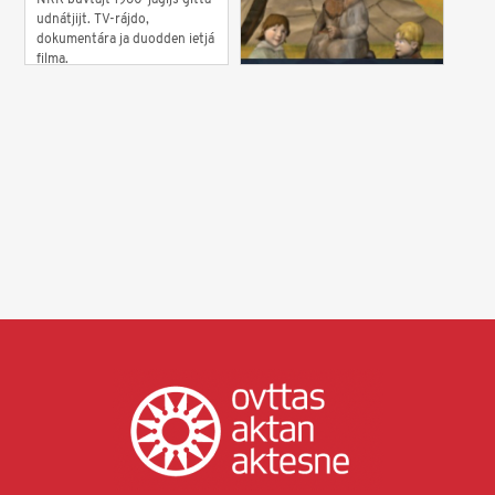
NRK buvtajt 1960-jagijs gitta
udnátjijt. TV-rájdo,
dokumentára ja duodden ietjá
filma.