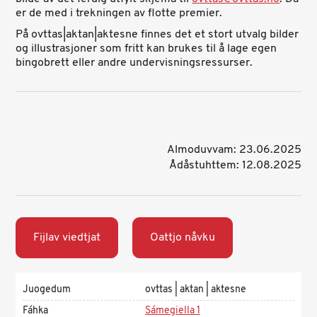
er de med i trekningen av flotte premier.
På ovttas|aktan|aktesne finnes det et stort utvalg bilder
og illustrasjoner som fritt kan brukes til å lage egen
bingobrett eller andre undervisningsressurser.
Almoduvvam: 23.06.2025
Ådåstuhttem: 12.08.2025
Fijlav viedtjat
Oattjo nåvku
Juogedum
ovttas | aktan | aktesne
Fáhka
Sámegiella 1