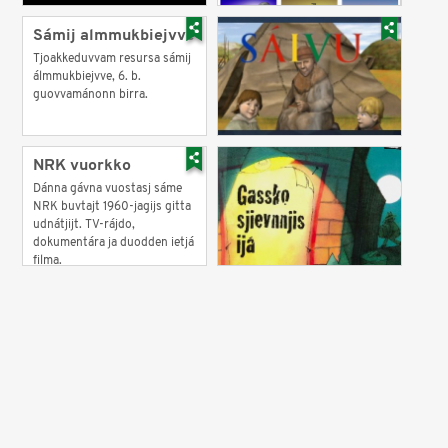
Sámij almmukbiejvve
Tjoakkeduvvam resursa sámij
álmmukbiejvve, 6. b.
guovvamánonn birra.
NRK vuorkko
Dánna gávna vuostasj sáme
NRK buvtajt 1960-jagijs gitta
udnátjijt. TV-rájdo,
dokumentára ja duodden ietjá
filma.