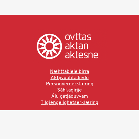
Næhttabiele birra
Aktijvuohtadiedo
Personvernerklæring
Sáhkagirjje
Álu gatjáduvvam
Tilgjengelighetserklæring
Ved å bruke denne siden aksepterer du brukervilkårne.
Les vår personvernerklæring
Ovttas | Aktan | Aktesne
Sámi allaskuvla, Hánnoluohkká 45
OK