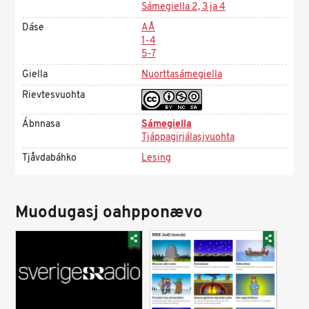
Sámegiella 2, 3 ja 4
Dáse
AÅ
1-4
5-7
Giella
Nuorttasámegiella
Rievtesvuohta
Ábnnasa
Sámegiella
Tjáppagirjálasjvuohta
Tjåvdabáhko
Lesing
Muodugasj oahpponævo