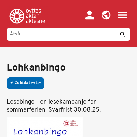
Gahpa
oajvve-
sisadnuj
Lohkanbingo
Gulldala tevstav
volume_up
Lesebingo - en lesekampanje for
sommerferien. Svarfrist 30.08.25.