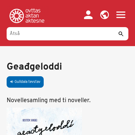
Gahpa
oajvve-
sisadnuj
Geađgeloddi
Gulldala tevstav
volume_up
Novellesamling med ti noveller.