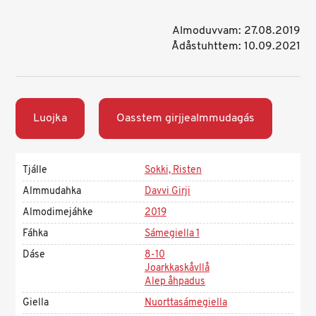
Almoduvvam: 27.08.2019
Ådåstuhttem: 10.09.2021
Luojka
Oasstem girjjealmmudagás
Tjálle
Sokki, Risten
Almmudahka
Davvi Girji
Almodimejáhke
2019
Fáhka
Sámegiella 1
Dáse
8-10
Joarkkaskåvllå
Alep åhpadus
Giella
Nuorttasámegiella