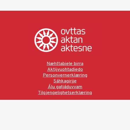
Næhttabiele birra
Aktijvuohtadiedo
Personvernerklæring
Sáhkagirjje
Álu gatjáduvvam
Tilgjengelighetserklæring
Ved å bruke denne siden aksepterer du brukervilkårne.
Les vår personvernerklæring
Ovttas | Aktan | Aktesne
Sámi allaskuvla, Hánnoluohkká 45
OK
N-9520 Guovdageaidnu