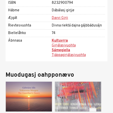
ISBN
8232900794
Hábme
Dábálasj girjje
Æjgát
Davvi Girji
Rievtesvuohta
Divna riektá dajna gájbbádusájn
Biellelåhko
74
Ábnnasa
Kultuvrra
Girjálasjvuohta
Sámegiella
Tjáppagirjálasjvuohta
Muodugasj oahpponævo