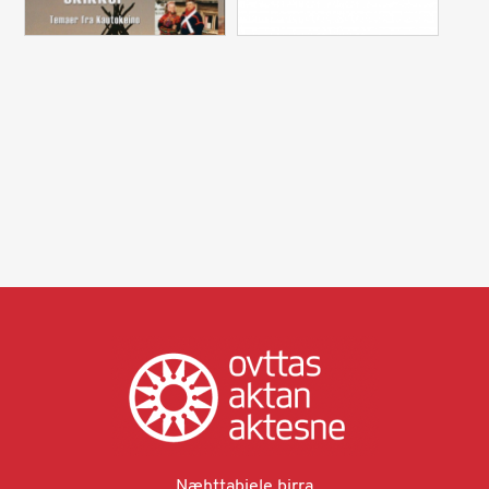
Næhttabiele birra