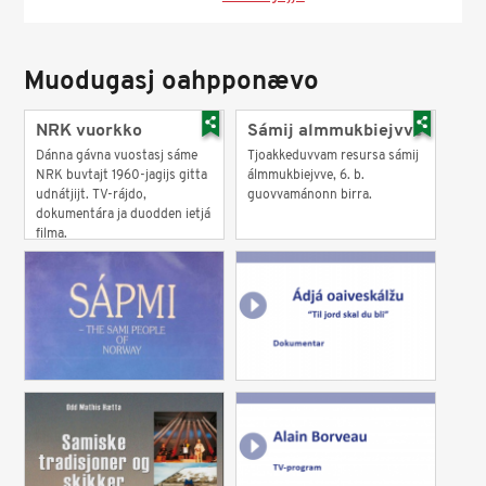
Muodugasj oahpponævo
NRK vuorkko
Sámij almmukbiejvve
Dánna gávna vuostasj sáme
Tjoakkeduvvam resursa sámij
NRK buvtajt 1960-jagijs gitta
álmmukbiejvve, 6. b.
udnátjijt. TV-rájdo,
guovvamánonn birra.
dokumentára ja duodden ietjá
filma.