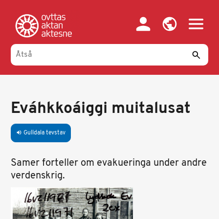
Gahpa
oajvve-
sisadnuj
Eváhkkoáiggi muitalusat
Gulldala tevstav
volume_up
Samer forteller om evakueringa under andre
verdenskrig.