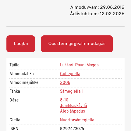
Almoduvvam: 29.08.2012
Ådåstuhttem: 12.02.2026
Luojka
Oasstem girjjealmmudagás
Tjálle
Lukkari, Rauni Magga
Almmudahka
Gollegiella
Almodimejáhke
2006
Fáhka
Sámegiella 1
Dáse
8-10
Joarkkaskåvllå
Alep åhpadus
Giella
Nuorttasámegiella
ISBN
8292473076