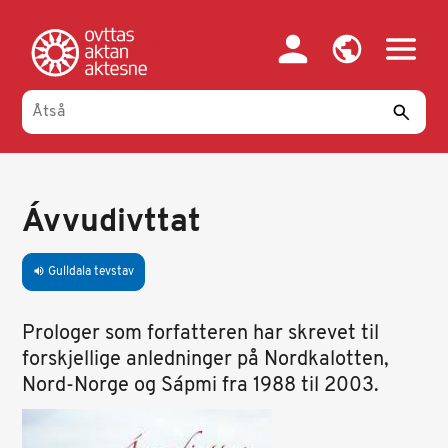
Gahpa
oajvve-
sisadnuj
Ávvudivttat
Gulldala tevstav
volume_up
Prologer som forfatteren har skrevet til
forskjellige anledninger på Nordkalotten,
Nord-Norge og Sápmi fra 1988 til 2003.