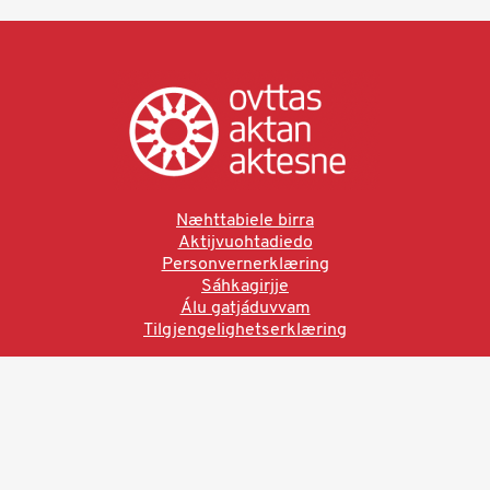
Næhttabiele birra
Aktijvuohtadiedo
Personvernerklæring
Sáhkagirjje
Álu gatjáduvvam
Tilgjengelighetserklæring
Ved å bruke denne siden aksepterer du brukervilkårne.
Les vår personvernerklæring
Ovttas | Aktan | Aktesne
Sámi allaskuvla, Hánnoluohkká 45
OK
N-9520 Guovdageaidnu