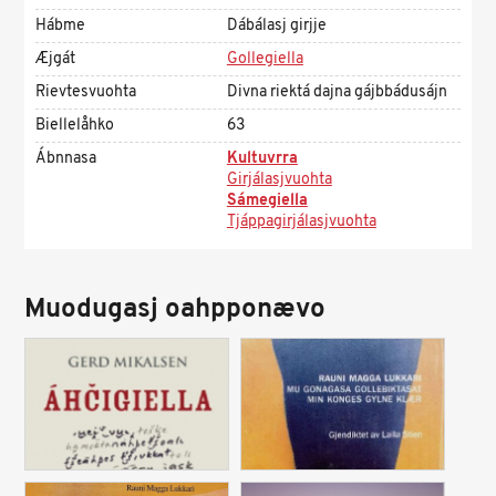
Hábme
Dábálasj girjje
Æjgát
Gollegiella
Rievtesvuohta
Divna riektá dajna gájbbádusájn
Biellelåhko
63
Ábnnasa
Kultuvrra
Girjálasjvuohta
Sámegiella
Tjáppagirjálasjvuohta
Muodugasj oahpponævo