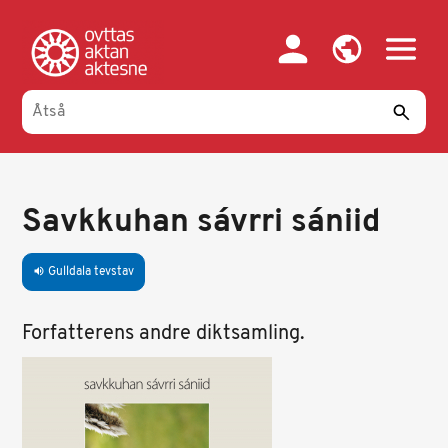
Gahpa
oajvve-
sisadnuj
Savkkuhan sávrri sániid
Gulldala tevstav
volume_up
Forfatterens andre diktsamling.