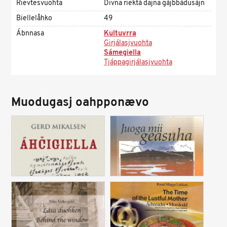
Rievtesvuohta
Divna riektá dajna gájbbádusájn
Biellelåhko
49
Ábnnasa
Kultuvrra
Girjálasjvuohta
Sámegiella
Tjáppagirjálasjvuohta
Muodugasj oahpponævo