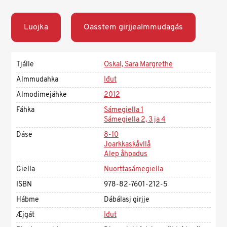
Luojka
Oasstem girjjealmmudagás
Tjálle
Oskal, Sara Margrethe
Almmudahka
Iđut
Almodimejáhke
2012
Fáhka
Sámegiella 1
Sámegiella 2, 3 ja 4
Dáse
8-10
Joarkkaskåvllå
Alep åhpadus
Giella
Nuorttasámegiella
ISBN
978-82-7601-212-5
Hábme
Dábálasj girjje
Æjgát
Iđut