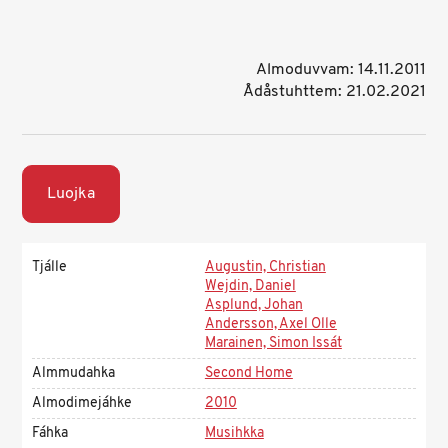
Almoduvvam: 14.11.2011
Ådåstuhttem: 21.02.2021
Luojka
Tjálle
Augustin, Christian
Wejdin, Daniel
Asplund, Johan
Andersson, Axel Olle
Marainen, Simon Issát
Almmudahka
Second Home
Almodimejáhke
2010
Fáhka
Musihkka