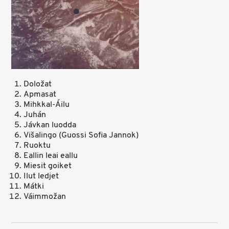
Doložat
Apmasat
Mihkkal-Áilu
Juhán
Jávkan luodda
Višalingo (Guossi Sofia Jannok)
Ruoktu
Eallin leai eallu
Miesit goiket
Ilut ledjet
Mátki
Váimmožan