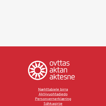
Næhttabiele birra
Aktijvuohtadiedo
Personvernerklæring
Sáhkagirjje