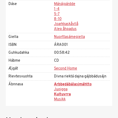
Dáse
Mánájgárdde
1-4
5-7
8-10
Joarkkaskåvllå
Alep åhpadus
Giella
Nuorttasámegiella
ISBN
ÁRA001
Guhkudahka
00:58:42
Hábme
CD
Æjgát
Second Home
Rievtesvuohta
Divna riektá dajna gájbbádusájn
Ábnnasa
Arbbedábálasjmáhtto
Juojgga
Kultuvrra
Musikk