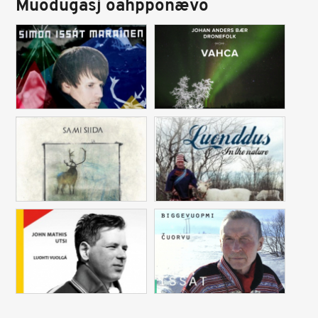
Muodugasj oahpponævo