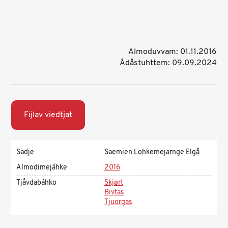
Almoduvvam: 01.11.2016
Ådåstuhttem: 09.09.2024
Fijlav viedtjat
Sadje
Saemien Lohkemejarnge Elgå
Almodimejáhke
2016
Tjåvdabáhko
Skjørt
Bivtas
Tjuorgas