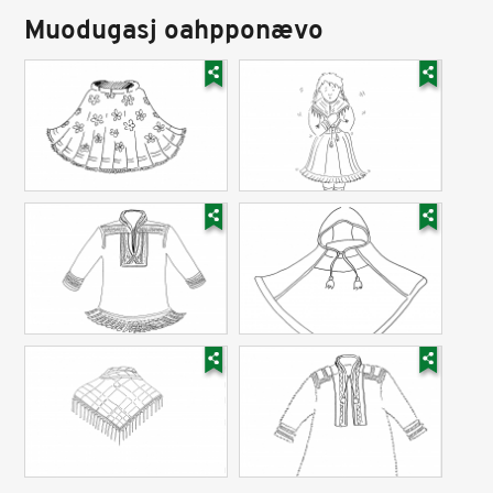
Muodugasj oahpponævo