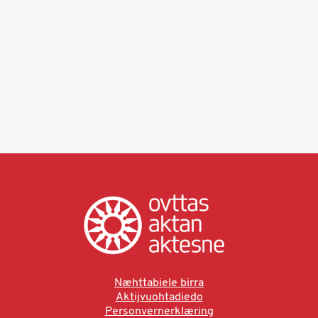
Næhttabiele birra
Aktijvuohtadiedo
Personvernerklæring