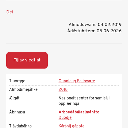
Del
Almoduvvam: 04.02.2019
Ådåstuhttem: 05.06.2026
Fijlav viedtjat
Tjuorgge
Gunnlaug Ballovarre
Almodimejáhke
2018
Æjgát
Nasjonalt senter for samisk i
opplæringa
Ábnnasa
Arbbedábálasjmáhtto
Duodje
Tjåvdabáhko
Káránij gáppte