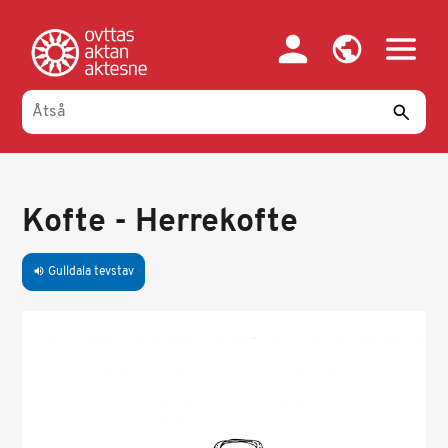
Gahpa
oajvve-
sisadnuj
Kofte - Herrekofte
Gulldala tevstav
volume_up