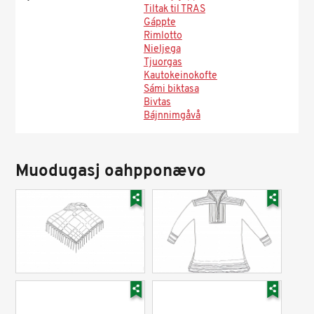
Tiltak til TRAS
Gáppte
Rimlotto
Nieljega
Tjuorgas
Kautokeinokofte
Sámi biktasa
Bivtas
Bájnnimgåvå
Muodugasj oahpponævo