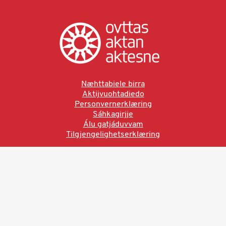
Næhttabiele birra
Aktijvuohtadiedo
Personvernerklæring
Sáhkagirjje
Álu gatjáduvvam
Tilgjengelighetserklæring
Ved å bruke denne siden aksepterer du brukervilkårne.
Les vår personvernerklæring
Ovttas | Aktan | Aktesne
Sámi allaskuvla, Hánnoluohkká 45
OK
N-9520 Guovdageaidnu
© 2025 Sámi allaskuvla