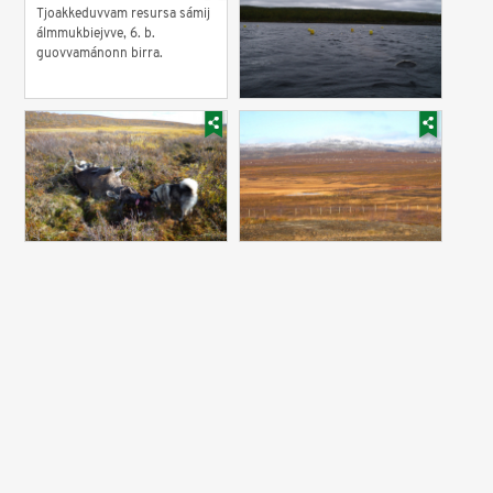
Tjoakkeduvvam resursa sámij
álmmukbiejvve, 6. b.
guovvamánonn birra.