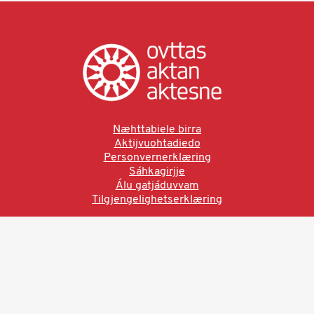
Næhttabiele birra
Aktijvuohtadiedo
Personvernerklæring
Sáhkagirjje
Álu gatjáduvvam
Tilgjengelighetserklæring
Ved å bruke denne siden aksepterer du brukervilkårne.
Les vår personvernerklæring
Ovttas | Aktan | Aktesne
Sámi allaskuvla, Hánnoluohkká 45
OK
N-9520 Guovdageaidnu