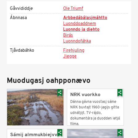
Gåvvididdje
Ole Triumf
Ábnnasa
Arbbedábálasjmáhtto
Luonddoaddnem
Luonndo ja diehto
Birás
Luonndofáhka
Tjåvdabáhko
Firehjuling
Jiegge
Muodugasj oahpponævo
NRK vuorkko
Dánna gávna vuostasj sáme
NRK buvtajt 1960-jagijs gitta
udnátjijt. TV-rájdo,
dokumentára ja duodden ietjá
filma.
Sámij almmukbiejvve