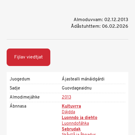
Almoduvvam: 02.12.2013
Ådåstuhttem: 06.02.2026
Fijlav viedtjat
Juogedum
Ájastealli mánáidgárdi
Sadje
Guovdageaidnu
Almodimejáhke
2013
Ábnnasa
Kultuvrra
Dájdda
Luonndo ja diehto
Luonndofáhka
Sebrudak