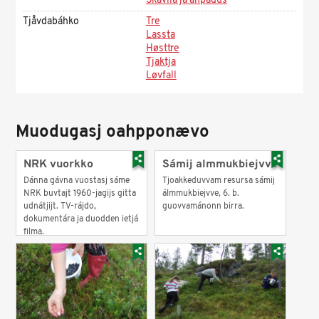
Skåvllå ja åhpadus
Tjåvdabáhko
Tre
Lassta
Høsttre
Tjaktja
Løvfall
Muodugasj oahpponævo
NRK vuorkko
Sámij almmukbiejvve
Dánna gávna vuostasj sáme
Tjoakkeduvvam resursa sámij
NRK buvtajt 1960-jagijs gitta
álmmukbiejvve, 6. b.
udnátjijt. TV-rájdo,
guovvamánonn birra.
dokumentára ja duodden ietjá
filma.