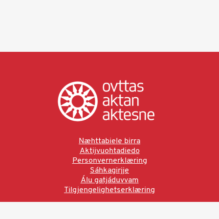
Næhttabiele birra
Aktijvuohtadiedo
Personvernerklæring
Sáhkagirjje
Álu gatjáduvvam
Tilgjengelighetserklæring
Ved å bruke denne siden aksepterer du brukervilkårne.