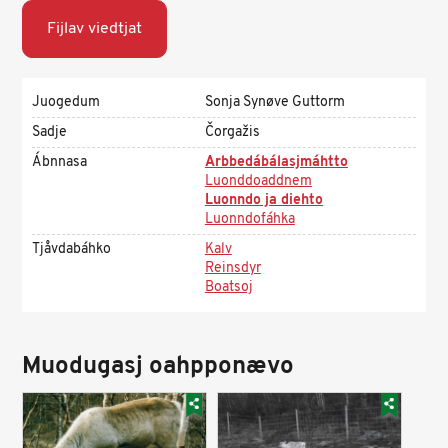
Fijlav viedtjat
Juogedum
Sonja Synøve Guttorm
Sadje
Čorgažis
Ábnnasa
Arbbedábálasjmáhtto
Luonddoaddnem
Luonndo ja diehto
Luonndofáhka
Tjåvdabáhko
Kalv
Reinsdyr
Boatsoj
Muodugasj oahpponævo