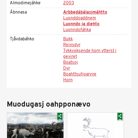
Almodimejáhke
2003
Ábnnasa
Arbbedábálasjmáhtto
Luonddoaddnem
Luonndo ja diehto
Luonndofáhka
Tjåvdabáhko
Bukk
Reinsdyr
Tykkvoksende horn ytterst i
geviret
Boatsoj
Dyr
Boahttsutjoarvve
Horn
Muodugasj oahpponævo