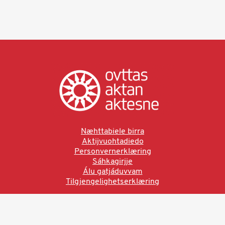
Næhttabiele birra
Aktijvuohtadiedo
Personvernerklæring
Sáhkagirjje
Álu gatjáduvvam
Tilgjengelighetserklæring
Ved å bruke denne siden aksepterer du brukervilkårne.
Les vår personvernerklæring
Ovttas | Aktan | Aktesne