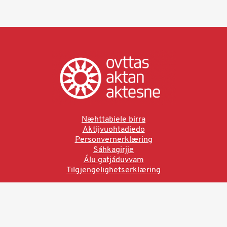
Næhttabiele birra
Aktijvuohtadiedo
Personvernerklæring
Sáhkagirjje
Álu gatjáduvvam
Tilgjengelighetserklæring
Ved å bruke denne siden aksepterer du brukervilkårne.
Les vår personvernerklæring
Ovttas | Aktan | Aktesne
Sámi allaskuvla, Hánnoluohkká 45
OK