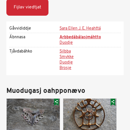
Fijlav viedtjat
Gåvvididdje
Sara Ellen J. E. Heahttá
Ábnnasa
Arbbedábálasjmáhtto
Duodje
Tjåvdabáhko
Silbba
Smykke
Duodje
Brosje
Muodugasj oahpponævo