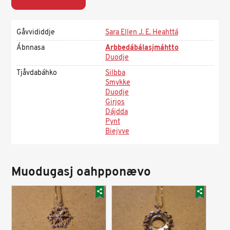
Gåvvididdje
Sara Ellen J. E. Heahttá
Ábnnasa
Arbbedábálasjmáhtto
Duodje
Tjåvdabáhko
Silbba
Smykke
Duodje
Girjos
Dájdda
Pynt
Biejvve
Muodugasj oahpponævo