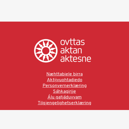
Næhttabiele birra
Aktijvuohtadiedo
Personvernerklæring
Sáhkagirjje
Álu gatjáduvvam
Tilgjengelighetserklæring
Ved å bruke denne siden aksepterer du brukervilkårne.
Les vår personvernerklæring
Ovttas | Aktan | Aktesne