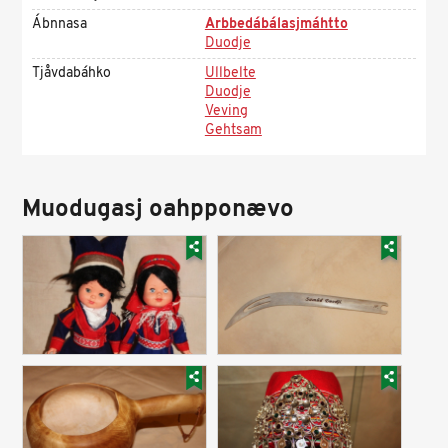
Ábnnasa
Arbbedábálasjmáhtto
Duodje
Tjåvdabáhko
Ullbelte
Duodje
Veving
Gehtsam
Muodugasj oahpponævo