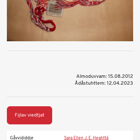
Almoduvvam: 15.08.2012
Ådåstuhttem: 12.04.2023
Fijlav viedtjat
Gåvvididdje
Sara Ellen J. E. Heahttá