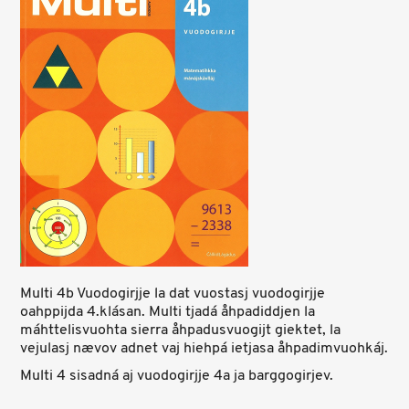
Multi 4b Vuodogirjje la dat vuostasj vuodogirjje
oahppijda 4.klásan. Multi tjadá åhpadiddjen la
máhttelisvuohta sierra åhpadusvuogijt giektet, la
vejulasj nævov adnet vaj hiehpá ietjasa åhpadimvuohkáj.
Multi 4 sisadná aj vuodogirjje 4a ja barggogirjev.