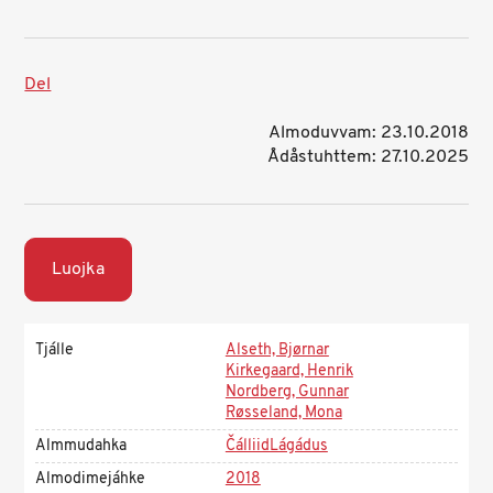
Del
Almoduvvam: 23.10.2018
Ådåstuhttem: 27.10.2025
Luojka
Tjálle
Alseth, Bjørnar
Kirkegaard, Henrik
Nordberg, Gunnar
Røsseland, Mona
Almmudahka
ČálliidLágádus
Almodimejáhke
2018