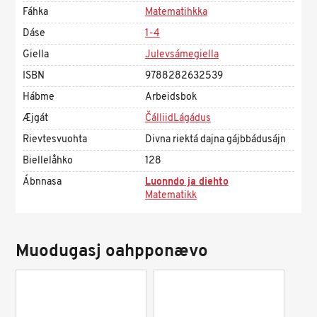
Fáhka
Matematihkka
Dáse
1-4
Giella
Julevsámegiella
ISBN
9788282632539
Hábme
Arbeidsbok
Æjgát
ČálliidLágádus
Rievtesvuohta
Divna riektá dajna gájbbádusájn
Biellelåhko
128
Ábnnasa
Luonndo ja diehto
Matematikk
Muodugasj oahpponævo