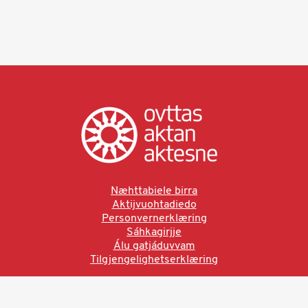
Næhttabiele birra
Aktijvuohtadiedo
Personvernerklæring
Sáhkagirjje
Álu gatjáduvvam
Tilgjengelighetserklæring
Ved å bruke denne siden aksepterer du brukervilkårne.
Les vår personvernerklæring