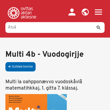
Gahpa
oajvve-
sisadnuj
Multi 4b - Vuodogirjje
Gulldala tevstav
volume_up
Multi la oahpponævvo vuodoskåvlå
matematihkkaj, 1. gitta 7. klássaj.