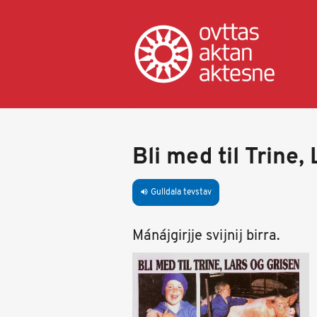
Gahpa
oajvve-
sisadnuj
Bli med til Trine,
Gulldala tevstav
volume_up
Mánájgirjje svijnij birra.