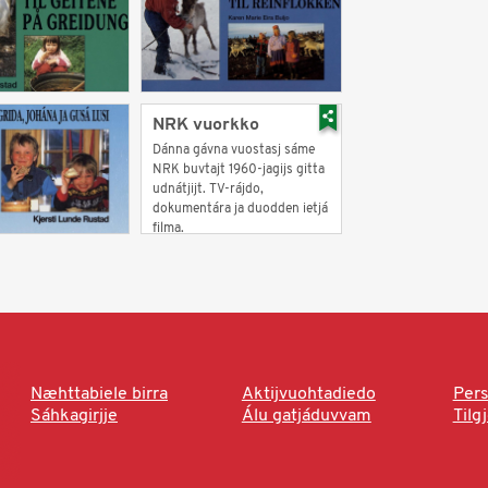
NRK vuorkko
Dánna gávna vuostasj sáme
NRK buvtajt 1960-jagijs gitta
udnátjijt. TV-rájdo,
dokumentára ja duodden ietjá
filma.
Næhttabiele birra
Aktijvuohtadiedo
Pers
Sáhkagirjje
Álu gatjáduvvam
Tilg