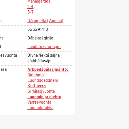
Mánájgárdde
1-4
5-7
a
Dárogiella (Vuonan)
8252914101
me
Dábálasj girjje
t
Landbruksforlaget
tesvuohta
Divna riektá dajna
gájbbádusájn
asa
Arbbedábálasjmáhtto
Biebbmo
Luonddoaddnem
Kultuvrra
Girjálasjvuohta
Luonndo ja diehto
Varresvuohta
Luonndofáhka