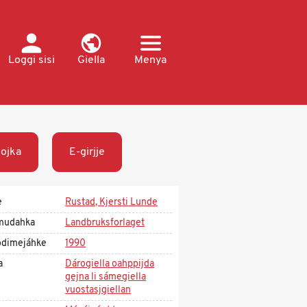
Loggi sisi
Giella
Menya
ojka
E-girjje
e
Rustad, Kjersti Lunde
mudahka
Landbruksforlaget
dimejáhke
1990
a
Dárogiella oahppijda
gejna li sámegiella
vuostasjgiellan