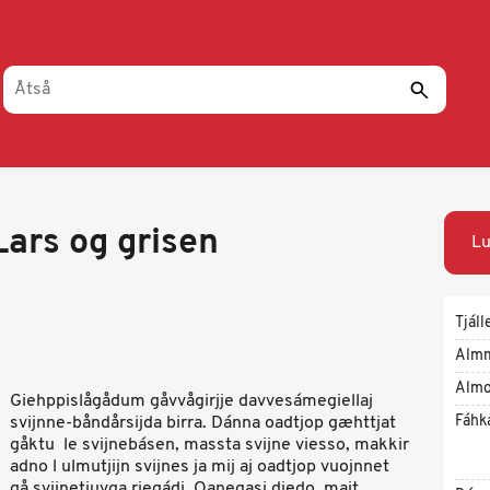
 Lars og grisen
Lu
Tjáll
Alm
Almo
Giehppislågådum gåvvågirjje davvesámegiellaj
Fáhk
svijnne-båndårsijda birra. Dánna oadtjop gæhttjat
gåktu le svijnebásen, massta svijne viesso, makkir
adno l ulmutjijn svijnes ja mij aj oadtjop vuojnnet
gå svijnetjuvga riegádi. Oanegasj diedo majt