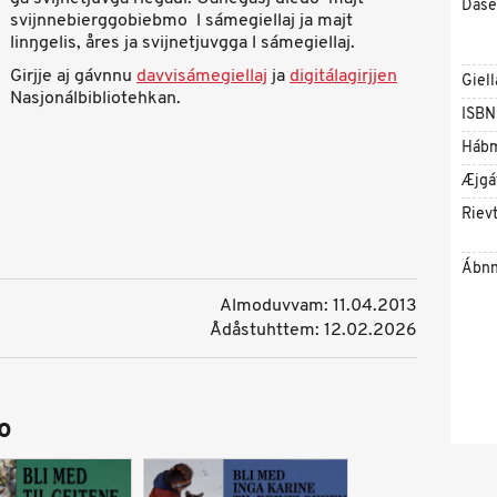
Dáse
svijnnebierggobiebmo l sámegiellaj ja majt
linŋgelis, åres ja svijnetjuvgga l sámegiellaj.
Girjje aj gávnnu
davvisámegiellaj
ja
digitálagirjjen
Giell
Nasjonálbibliotehkan.
ISBN
Háb
Æjgá
Riev
Ábnn
Almoduvvam: 11.04.2013
Ådåstuhttem: 12.02.2026
o