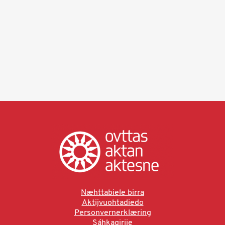
Næhttabiele birra
Aktijvuohtadiedo
Personvernerklæring
Sáhkagirjje