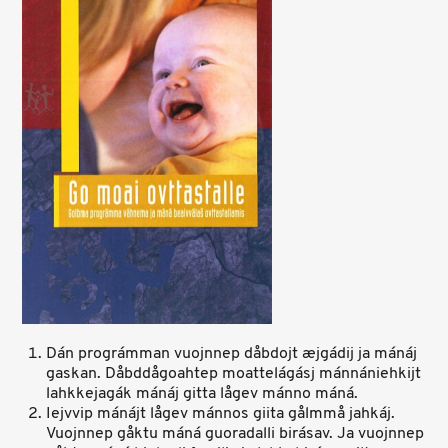
Dán prográmman vuojnnep dåbdojt æjgádij ja mánáj
gaskan. Dåbddågoahtep moattelágásj mánnániehkijt
lahkkejagák mánáj gitta lågev mánno máná.
Iejvvip mánájt lågev mánnos giita gålmmå jahkáj.
Vuojnnep gåktu máná guoradalli birásav. Ja vuojnnep