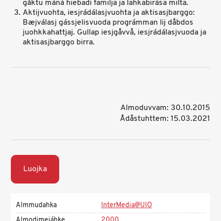
gåktu máná hiebadi familja ja lahkabirása milta.
Aktijvuohta, iesjrádálasjvuohta ja aktisasjbarggo:
Bæjválasj gássjelisvuoda prográmman lij dåbdos
juohkkahattjaj. Gullap iesjgåvvå, iesjrádálasjvuoda ja
aktisasjbarggo birra.
Almoduvvam: 30.10.2015
Ådåstuhttem: 15.03.2021
Luojka
Almmudahka
InterMedia@UIO
Almodimejáhke
2000