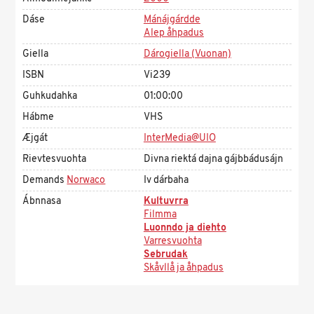
Dáse
Mánájgárdde
Alep åhpadus
Giella
Dárogiella (Vuonan)
ISBN
Vi239
Guhkudahka
01:00:00
Hábme
VHS
Æjgát
InterMedia@UIO
Rievtesvuohta
Divna riektá dajna gájbbádusájn
Demands
Norwaco
Iv dárbaha
Ábnnasa
Kultuvrra
Filmma
Luonndo ja diehto
Varresvuohta
Sebrudak
Skåvllå ja åhpadus