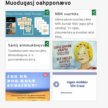
Muodugasj oahpponævo
NRK vuorkko
Dánna gávna vuostasj sáme
NRK buvtajt 1960-jagijs gitta
udnátjijt. TV-rájdo,
dokumentára ja duodden ietjá
filma.
Sámij almmukbiejvve
Tjoakkeduvvam resursa sámij
álmmukbiejvve, 6. b.
guovvamánonn birra.