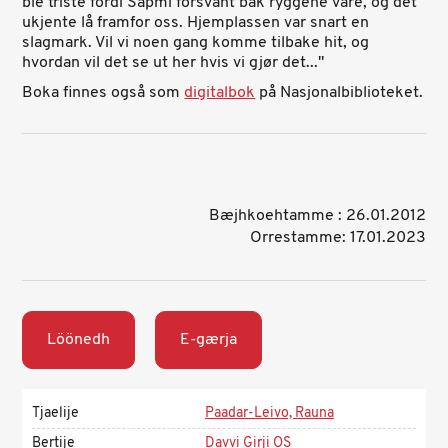
ble triste fordi Sápmi forsvant bak ryggene våre, og det
ukjente lå framfor oss. Hjemplassen var snart en
slagmark. Vil vi noen gang komme tilbake hit, og
hvordan vil det se ut her hvis vi gjør det..."
Boka finnes også som
digitalbok
på Nasjonalbiblioteket.
Bæjhkoehtamme : 26.01.2012
Orrestamme: 17.01.2023
Löönedh
E-gærja
Tjaelije
Paadar-Leivo, Rauna
Bertije
Davvi Girji OS