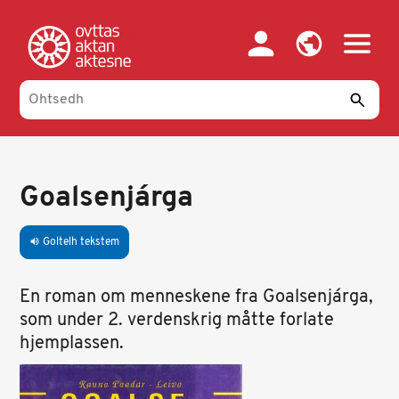
Skip
to
main
content
Goalsenjárga
Goltelh tekstem
volume_up
En roman om menneskene fra Goalsenjárga,
som under 2. verdenskrig måtte forlate
hjemplassen.