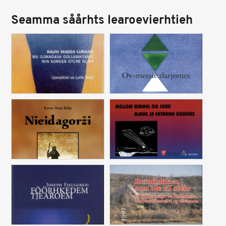
Seamma såårhts learoevierhtieh