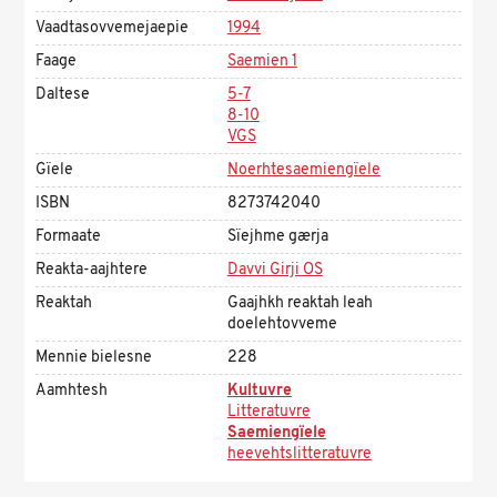
Vaadtasovvemejaepie
1994
Faage
Saemien 1
Daltese
5-7
8-10
VGS
Gïele
Noerhtesaemiengïele
ISBN
8273742040
Formaate
Sïejhme gærja
Reakta-aajhtere
Davvi Girji OS
Reaktah
Gaajhkh reaktah leah
doelehtovveme
Mennie bielesne
228
Aamhtesh
Kultuvre
Litteratuvre
Saemiengïele
heevehtslitteratuvre