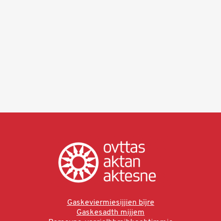
Gaskeviermiesijjien bïjre
Gaskesadth mijjem