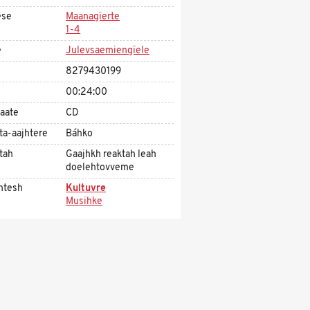
ese
Maanagïerte
1-4
e
Julevsaemiengïele
8279430199
00:24:00
aate
CD
ta-aajhtere
Báhko
tah
Gaajhkh reaktah leah
doelehtovveme
htesh
Kultuvre
Musihke