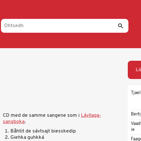
L
Tjael
Berti
CD med de samme sangene som i
Lávllaga-
sangboka
.
Vaad
ie
Båhtit de sávtsajt biesskedip
Giehka guhkká
Faag