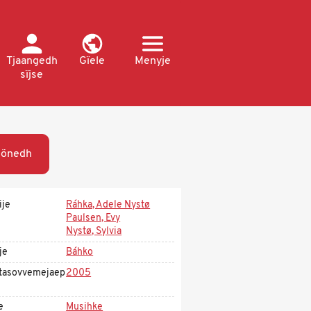
Tjaangedh
Gïele
Menyje
sïjse
öönedh
ije
Ráhka, Adele Nystø
Paulsen, Evy
Nystø, Sylvia
je
Báhko
tasovvemejaep
2005
e
Musihke