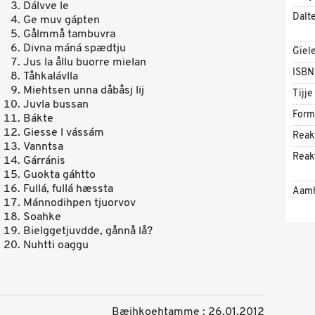
Dálvve le
Dalt
Ge muv gápten
Gålmmå tambuvra
Divna máná spædtju
Gïel
Jus la ållu buorre mielan
ISBN
Tåhkalávlla
Miehtsen unna dåbåsj lij
Tïjje
Juvla bussan
Form
Bákte
Giesse l vássám
Reak
Vanntsa
Reak
Gárránis
Guokta gáhtto
Fullá, fullá hæssta
Aam
Mánnodihpen tjuorvov
Soahke
Bielggetjuvdde, gånnå lå?
Nuhtti oaggu
Bæjhkoehtamme : 26.01.2012