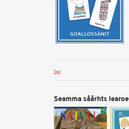
Del
Seamma såårhts learoe