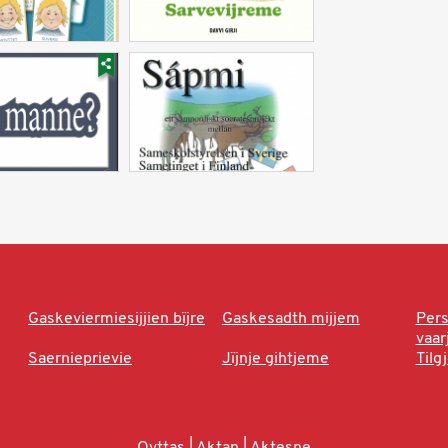
Gaskeviermiesijjien bïjre
Gaskesadth mijjem
Per
vaa
Saernieprievie
Jïjnje gihtjeme
Tilg