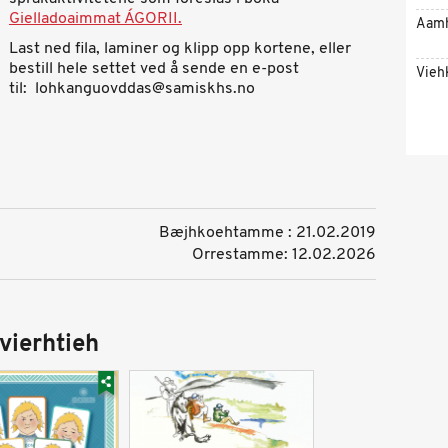
Gielladoaimmat ÁGORII.
Aam
Last ned fila, laminer og klipp opp kortene, eller
bestill hele settet ved å sende en e-post
Vieh
til: lohkanguovddas@samiskhs.no
Bæjhkoehtamme : 21.02.2019
Orrestamme: 12.02.2026
vierhtieh