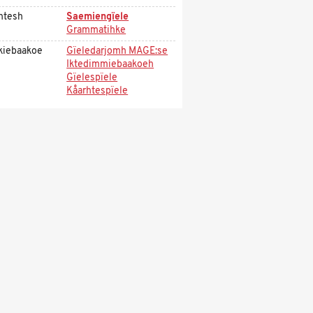
htesh
Saemiengïele
Grammatihke
kiebaakoe
Gïeledarjomh MAGE:se
Iktedimmiebaakoeh
Gïelespïele
Kåarhtespïele