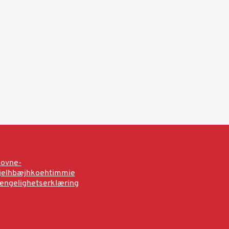
sovne-
rjelhbæjhkoehtimmie
jengelighetserklæring