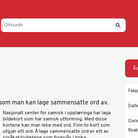
Åa
Faag
t som man kan lage sammensatte ord av.
Dalt
Nasjonalt senter for samisk i opplæringa har laga
bildekort som har samisk utforming. Med disse
Gïel
kortene kan man leke med ord. Finn to kort som
Reak
utgjør ett ord. Å lage sammensatte ord er ett av
språkaktivitetene som foreslås i boka