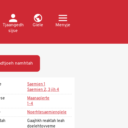
Tjaangedh
Gïele
Menyje
sïjse
dtjoeh namhtah
e
Saemien 1
Saemien 2, 3 jïh 4
ese
Maanagïerte
1-4
e
Noerhtesaemiengïele
tah
Gaajhkh reaktah leah
doelehtovveme