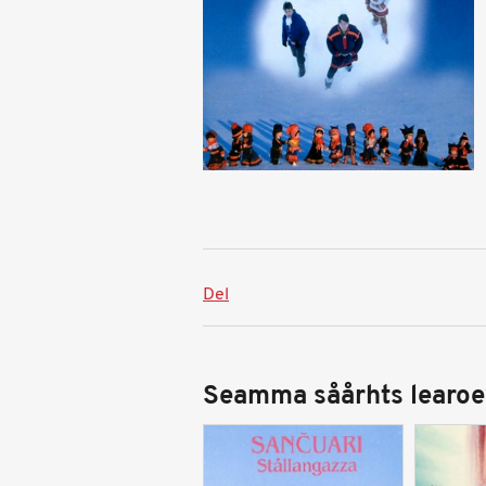
Del
Seamma såårhts learoe