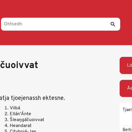
čuoivvat
L
Åe
atja tjoejenassh ektesne.
Vilbá
Tjael
Ellán'Ánte
Šleaŋgáčuoivvat
Heandarat
Berti
Citybojá-Jan