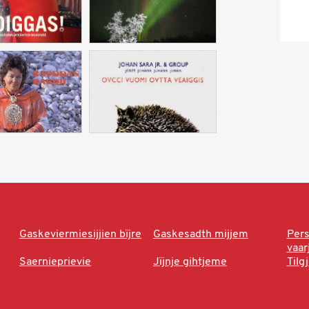
Gaskeviermiesijjien bïjre
Gaskesadth mijjem
Per
vaa
Saernieprievie
Jïjnje gihtjeme
Tilg