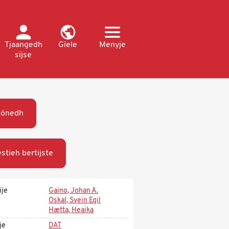
Tjaangedh
Gïele
Menyje
sïjse
öönedh
stieh bertijste
ije
Gaino, Johan A.
Oskal, Svein Egil
Hætta, Heaika
je
DAT