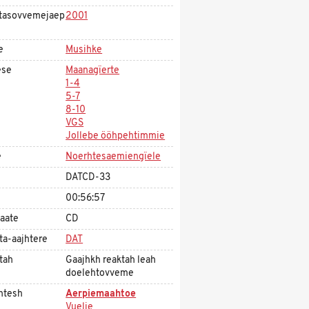
tasovvemejaep
2001
e
Musihke
ese
Maanagïerte
1-4
5-7
8-10
VGS
Jollebe ööhpehtimmie
e
Noerhtesaemiengïele
DATCD-33
00:56:57
aate
CD
ta-aajhtere
DAT
tah
Gaajhkh reaktah leah
doelehtovveme
htesh
Aerpiemaahtoe
Vuelie