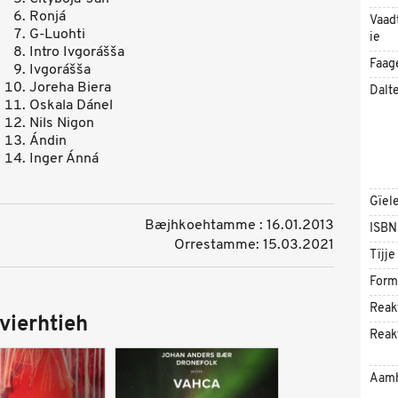
Ronjá
Vaad
G-Luohti
ie
Intro Ivgorášša
Faag
Ivgorášša
Joreha Biera
Dalt
Oskala Dánel
Nils Nigon
Ándin
Inger Ánná
Gïel
Bæjhkoehtamme : 16.01.2013
ISBN
Orrestamme: 15.03.2021
Tïjje
Form
Reak
vierhtieh
Reak
Aam