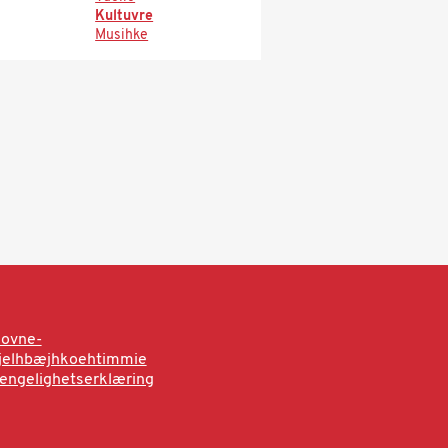
Kultuvre
Musihke
sovne-
rjelhbæjhkoehtimmie
jengelighetserklæring