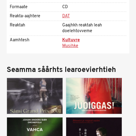
Formaate
CD
Reakta-aajhtere
DAT
Reaktah
Gaajhkh reaktah leah
doelehtovveme
Aamhtesh
Kultuvre
Musihke
Seamma såårhts learoevierhtieh