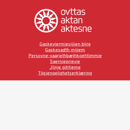
Gaskeviermiesijjien bïjre
Gaskesadth mijjem
Persovne-vaarjelhbæjhkoehtimmie
Saernieprievie
Jïjnje gihtjeme
Tilgjengelighetserklæring
Ved å bruke denne siden aksepterer du brukervilkårne.
Les vår personvernerklæring
Ovttas | Aktan | Aktesne
Sámi allaskuvla, Hánnoluohkká 45
OK
N-9520 Guovdageaidnu
© 2025 Sámi allaskuvla