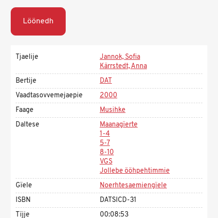
Löönedh
Tjaelije
Jannok, Sofia
Kärrstedt, Anna
Bertije
DAT
Vaadtasovvemejaepie
2000
Faage
Musihke
Daltese
Maanagïerte
1-4
5-7
8-10
VGS
Jollebe ööhpehtimmie
Gïele
Noerhtesaemiengïele
ISBN
DATSICD-31
Tïjje
00:08:53