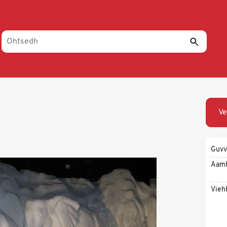
Ve
Guvv
Aam
Vieh