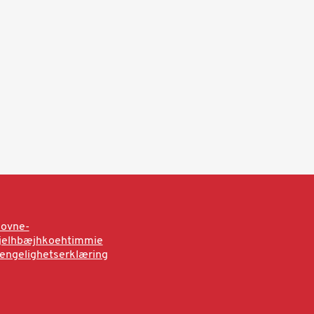
sovne-
rjelhbæjhkoehtimmie
jengelighetserklæring