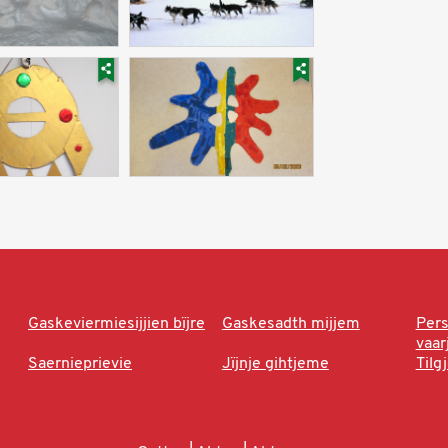
Gaskeviermiesijjien bïjre
Gaskesadth mijjem
Per
vaa
Saernieprievie
Jïjnje gihtjeme
Tilg