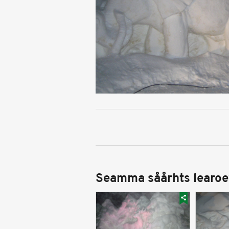
Seamma såårhts learoe