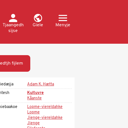
Tjaangedh
Gïele
Menyje
sïjse
edtjh fijlem
iedæjja
Adam K. Hætta
htesh
Kultuvre
Kåanste
kiebaakoe
Lopme-vïereldahke
Lopme
Jïenge-vïereldahke
Jïenge