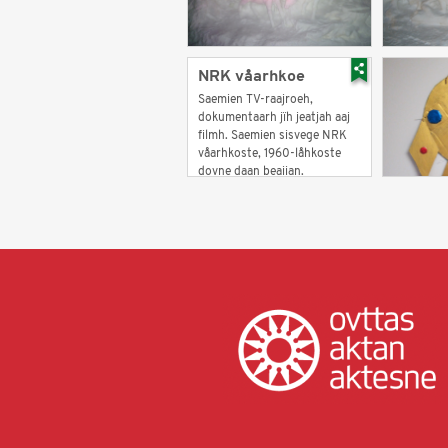
NRK våarhkoe
Saemien TV-raajroeh,
dokumentaarh jïh jeatjah aaj
filmh. Saemien sisvege NRK
våarhkoste, 1960-låhkoste
dovne daan beajjan.