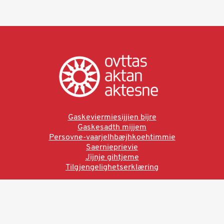
Gaskeviermiesijjien bïjre
Gaskesadth mijjem
Persovne-vaarjelhbæjhkoehtimmie
Saernieprievie
Jïjnje gihtjeme
Tilgjengelighetserklæring
Ved å bruke denne siden aksepterer du brukervilkårne.
Les vår personvernerklæring
Ovttas | Aktan | Aktesne
Sámi allaskuvla, Hánnoluohkká 45
OK