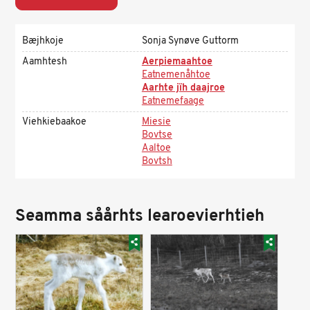
Bæjhkoje
Sonja Synøve Guttorm
Aamhtesh
Aerpiemaahtoe
Eatnemenåhtoe
Aarhte jïh daajroe
Eatnemefaage
Viehkiebaakoe
Miesie
Bovtse
Aaltoe
Bovtsh
Seamma såårhts learoevierhtieh