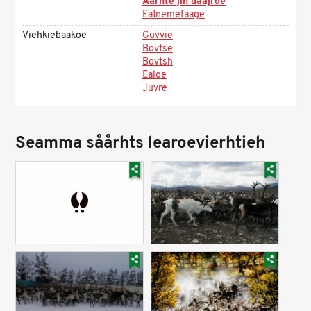
Aarhte jïh daajroe
Eatnemefaage
Viehkiebaakoe
Guvvie
Bovtse
Bovtsh
Ealoe
Juvre
Seamma såårhts learoevierhtieh