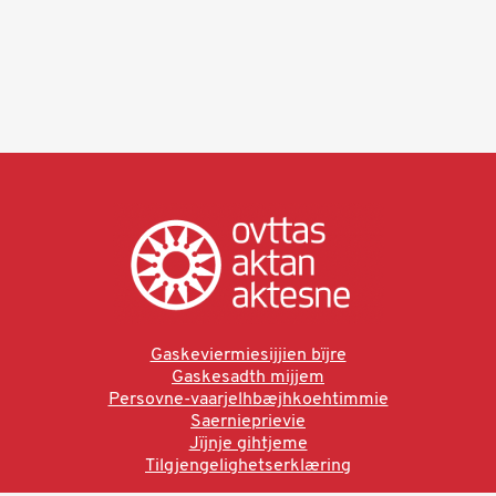
Gaskeviermiesijjien bïjre
Gaskesadth mijjem
Persovne-vaarjelhbæjhkoehtimmie
Saernieprievie
Jïjnje gihtjeme
Tilgjengelighetserklæring