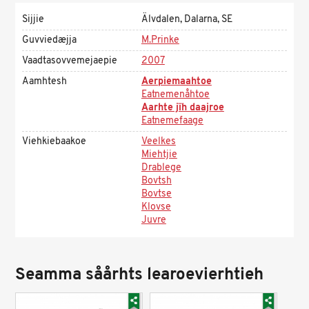
Sijjie
Älvdalen, Dalarna, SE
Guvviedæjja
M.Prinke
Vaadtasovvemejaepie
2007
Aamhtesh
Aerpiemaahtoe
Eatnemenåhtoe
Aarhte jïh daajroe
Eatnemefaage
Viehkiebaakoe
Veelkes
Miehtjie
Drablege
Bovtsh
Bovtse
Klovse
Juvre
Seamma såårhts learoevierhtieh