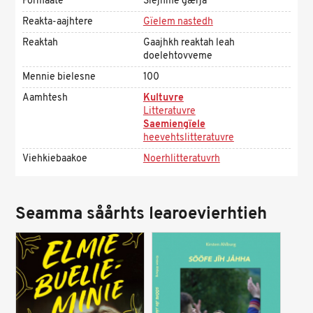
Formaate
Sïejhme gærja
Reakta-aajhtere
Gïelem nastedh
Reaktah
Gaajhkh reaktah leah
doelehtovveme
Mennie bielesne
100
Aamhtesh
Kultuvre
Litteratuvre
Saemiengïele
heevehtslitteratuvre
Viehkiebaakoe
Noerhlitteratuvrh
Seamma såårhts learoevierhtieh