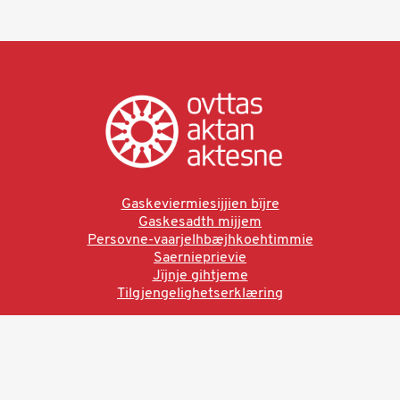
Gaskeviermiesijjien bïjre
Gaskesadth mijjem
Persovne-vaarjelhbæjhkoehtimmie
Saernieprievie
Jïjnje gihtjeme
Tilgjengelighetserklæring
Ved å bruke denne siden aksepterer du brukervilkårne.
Les vår personvernerklæring
Ovttas | Aktan | Aktesne
Sámi allaskuvla, Hánnoluohkká 45
OK