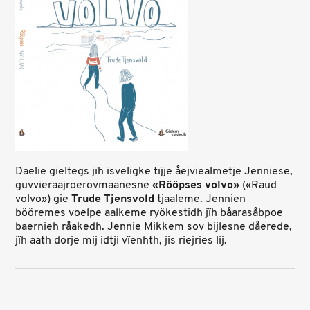
Daelie gieltegs jïh isveligke tïjje åejviealmetje Jenniese,
guvvieraajroerovmaanesne
«Rööpses volvo»
(«Raud
volvo») gie
Trude Tjensvold
tjaaleme. Jennien
bööremes voelpe aalkeme ryökestidh jïh båarasåbpoe
baernieh råakedh. Jennie Mikkem sov bijlesne dåerede,
jïh aath dorje mij idtji vïenhth, jis riejries lij.