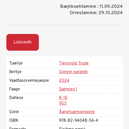
Bæjhkoehtamme : 11.09.2024
Orrestamme: 29.10.2024
Löönedh
Tjaelije
Tjensvold, Trude
Bertije
Gïelem nastedh
Vaadtasovvemejaepie
2024
Faage
Saemien 1
Daltese
8-10
VGS
Gïele
Åarjelsaemiengïele
ISBN
978-82-94048-56-4